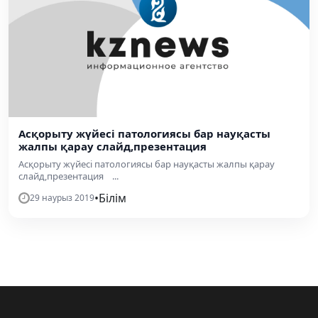
Асқорыту жүйесі патологиясы бар науқасты
жалпы қарау слайд,презентация
Асқорыту жүйесі патологиясы бар науқасты жалпы қарау
слайд,презентация ...
•
Білім
29 наурыз 2019