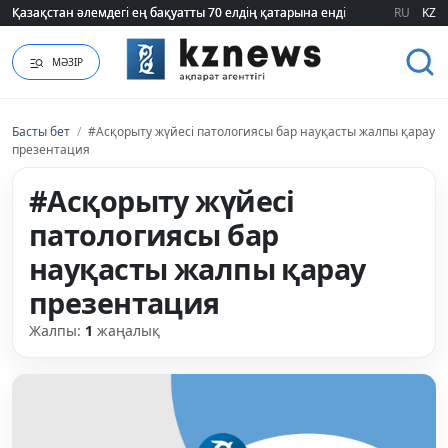
Қазақстан әлемдегі ең бақуатты 70 елдің қатарына енді
Қазақстан әлемдегі ең бақуатты 70 елдің қатарына енді
RU
KZ
МӘЗІР
Басты бет
/
#Асқорыту жүйесі патологиясы бар науқасты жалпы қарау
презентация
#Асқорыту жүйесі
патологиясы бар
науқасты жалпы қарау
презентация
Жалпы:
1
жаңалық