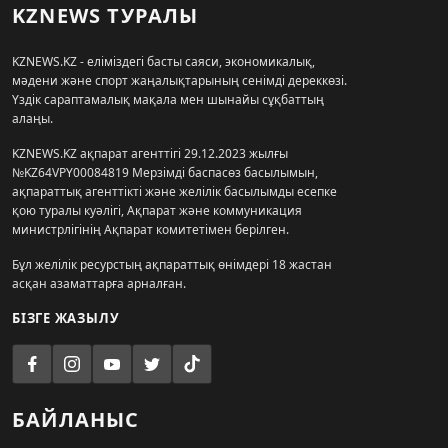
KZNEWS ТУРАЛЫ
KZNEWS.KZ - еліміздегі басты саяси, экономикалық,
мәдени және спорт жаңалықтарының сенімді дереккөзі.
Үздік сараптамалық мақала мен шынайы сұқбаттың
алаңы.
KZNEWS.KZ ақпарат агенттігі 29.12.2023 жылғы
№KZ64VPY00084819 Мерзімді баспасөз басылымын,
ақпараттық агенттікті және желілік басылымды есепке
қою туралы куәлігі, Ақпарат және коммуникация
министрлігінің Ақпарат комитетімен берілген.
Бұл желілік ресурстың ақпараттық өнімдері 18 жастан
асқан азаматтарға арналған.
БІЗГЕ ЖАЗЫЛУ
БАЙЛАНЫС