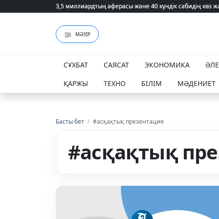
3,5 миллиардтың аферасы және 40 күндік сәбидің көз
3,5 миллиардтың аферасы және 40 күндік сәбидің көз
МӘЗІР
СҰХБАТ
САЯСАТ
ЭКОНОМИКА
ӘЛ
ҚАРЖЫ
ТЕХНО
БІЛІМ
МӘДЕНИЕТ
Басты бет
/
#асқақтық презентация
#асқақтық пр