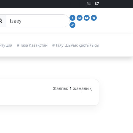
RU
KZ
йттан іздеу
итуция
# Таза Қазақстан
# Таяу Шығыс қақтығысы
Жалпы:
1
жаңалық