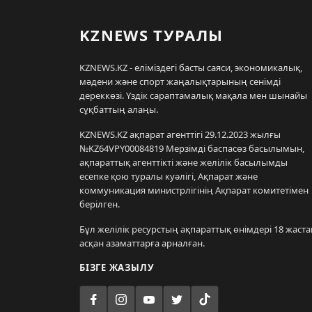
KZNEWS ТУРАЛЫ
KZNEWS.KZ - еліміздегі басты саяси, экономикалық,
мәдени және спорт жаңалықтарының сенімді
дереккөзі. Үздік сараптамалық мақала мен шынайы
сұқбаттың алаңы.
KZNEWS.KZ ақпарат агенттігі 29.12.2023 жылғы
№KZ64VPY00084819 Мерзімді баспасөз басылымын,
ақпараттық агенттікті және желілік басылымды
есепке қою туралы куәлігі, Ақпарат және
коммуникация министрлігінің Ақпарат комитетімен
берілген.
Бұл желілік ресурстың ақпараттық өнімдері 18 жаста
асқан азаматтарға арналған.
БІЗГЕ ЖАЗЫЛУ