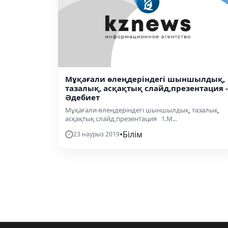
Мұқағали өлеңдеріндегі шыншылдық,
тазалық, асқақтық слайд,презентация -
Әдебиет
Мұқағали өлеңдеріндегі шыншылдық, тазалық,
асқақтық слайд,презентация 1.М...
•
Білім
23 наурыз 2019