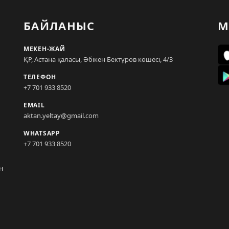
БАЙЛАНЫС
М
МЕКЕН-ЖАЙ
ҚР, Астана қаласы, Әбікен Бектұров көшесі, 4/3
ТЕЛЕФОН
+7 701 933 8520
EMAIL
aktan.yeltay@gmail.com
WHATSAPP
+7 701 933 8520
н