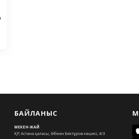
ы
БАЙЛАНЫС
М
МЕКЕН-ЖАЙ
ҚР, Астана қаласы, Әбікен Бектұров көшесі, 4/3