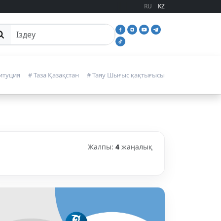
RU
KZ
йттан іздеу
итуция
# Таза Қазақстан
# Таяу Шығыс қақтығысы
Жалпы:
4
жаңалық