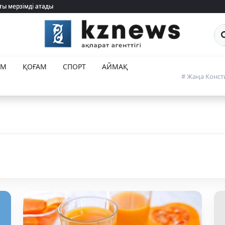
ты мерзімді атады
ты мерзімді атады
Са
ЕМ
ҚОҒАМ
СПОРТ
АЙМАҚ
# Жаңа Конст