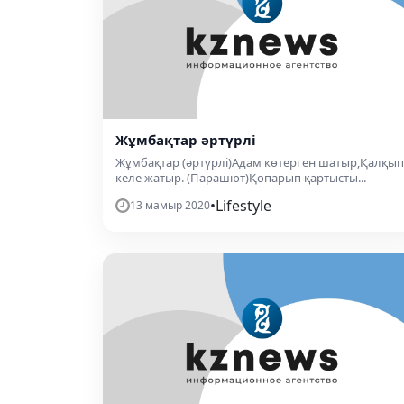
Жұмбақтар әртүрлі
Жұмбақтар (әртүрлі)Адам көтерген шатыр,Қалқып
келе жатыр. (Парашют)Қопарып қартысты...
•
Lifestyle
13 мамыр 2020