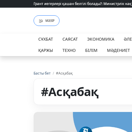
Грант иегерлері қашан белгілі болады?: Министрлік нақ
Грант иегерлері қашан белгілі болады?: Министрлік нақ
МӘЗІР
СҰХБАТ
САЯСАТ
ЭКОНОМИКА
ӘЛ
ҚАРЖЫ
ТЕХНО
БІЛІМ
МӘДЕНИЕТ
Басты бет
/
#Асқабақ
#Асқабақ