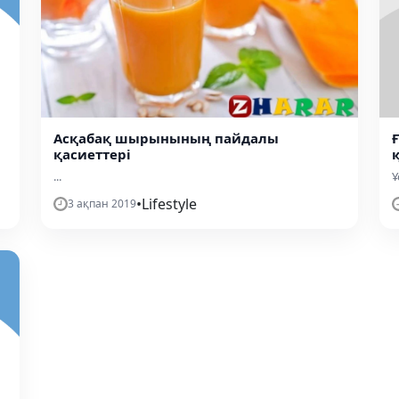
Асқабақ шырынының пайдалы
қасиеттері
...
Ұ
•
Lifestyle
3 ақпан 2019