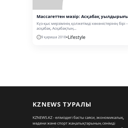
Массагеттен мәзір: Асқабақ уылдырығ
Күз-қыс мерзімінің қолжетімді көкөністерінің бірі –
асқабақ. Асқабақтың...
•
Lifestyle
9 қараша 2018
KZNEWS ТУРАЛЫ
KZNEWS.KZ - еліміздегі басты саяси, экономикалық,
мәдени және спорт жаңалықтарының сенімді