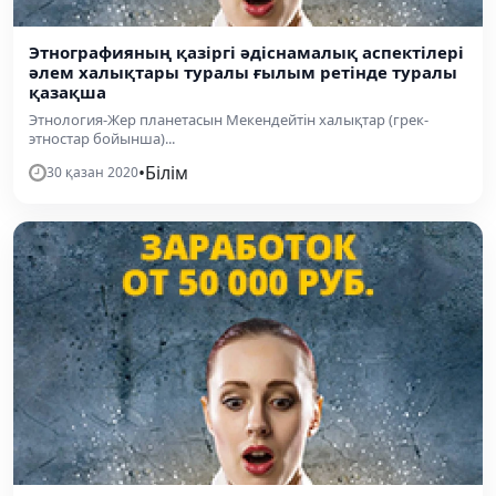
Этнографияның қазіргі әдіснамалық аспектілері
әлем халықтары туралы ғылым ретінде туралы
қазақша
Этнология-Жер планетасын Мекендейтін халықтар (грек-
этностар бойынша)...
•
Білім
30 қазан 2020