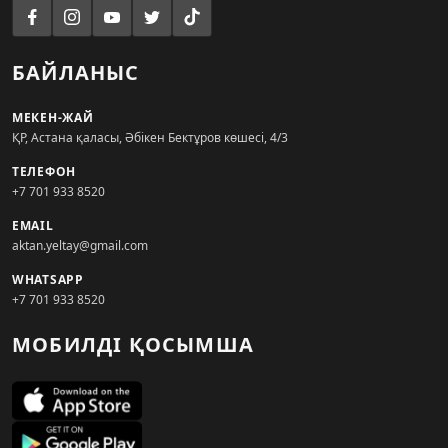
БАЙЛАНЫС
МЕКЕН-ЖАЙ
ҚР, Астана қаласы, Әбікен Бектұров көшесі, 4/3
ТЕЛЕФОН
+7 701 933 8520
EMAIL
aktan.yeltay@gmail.com
WHATSAPP
+7 701 933 8520
МОБИЛДІ ҚОСЫМША