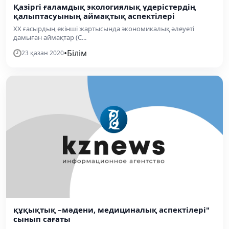
Қазіргі ғаламдық экологиялық үдерістердің
қалыптасуының аймақтық аспектілері
XX ғасырдың екінші жартысында экономикалық әлеуеті
дамыған аймақтар (С...
•
Білім
23 қазан 2020
құқықтық –мәдени, медициналық аспектілері"
сынып сағаты