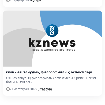
•
Білім
15 қаңтар 2019
Өзін - өзі танудың философиялық аспектілері
Өзін-өзі танудың философиялық аспектілері.I КіріспеII Негізгі
бөлім 1. Өзін-өзі...
•
Lifestyle
21 желтоқсан 2018