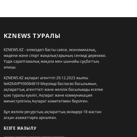
KZNEWS ТУРАЛЫ
KZNEWS.KZ - еліміздегі басты саяси, экономикалық,
мәдени және спорт жаңалықтарының сенімді дереккөзі.
Үздік сараптамалық мақала мен шынайы сұқбаттың
алаңы.
KZNEWS.KZ ақпарат агенттігі 29.12.2023 жылғы
№KZ64VPY00084819 Мерзімді баспасөз басылымын,
ақпараттық агенттікті және желілік басылымды есепке
қою туралы куәлігі, Ақпарат және коммуникация
министрлігінің Ақпарат комитетімен берілген.
Бұл желілік ресурстың ақпараттық өнімдері 18 жастан
асқан азаматтарға арналған.
БІЗГЕ ЖАЗЫЛУ