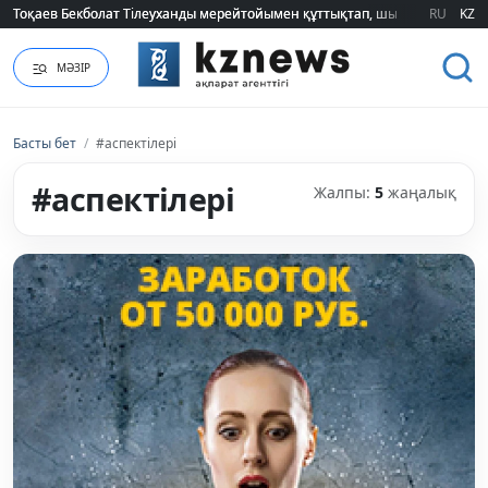
Тоқаев Бекболат Тілеуханды мерейтойымен құттықтап, шығармашылық т
Тоқаев Бекболат Тілеуханды мерейтойымен құттықтап, шығармашылық т
RU
KZ
МӘЗІР
Басты бет
/
#аспектілері
#аспектілері
Жалпы:
5
жаңалық