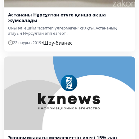
Астананы Нұрсұлтан етуге қанша ақша
жұмсалады
Оны әлі ешкім "есептеп үлгермеген" сияқты. Астананың
атауын Нұрсұлтан етіп өзгерт...
•
Шоу-бизнес
22 наурыз 2019
Экономикадағы мемлекеттің үлесі 15%-дан