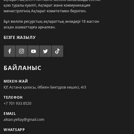
қою туралы куәлігі, Ақпарат және коммуникация
министрлігінің Ақпарат комитетімен берілген.
Бұл желілік ресурстың ақпараттық өнімдері 18 жастан
асқан азаматтарға арналған.
БІЗГЕ ЖАЗЫЛУ
БАЙЛАНЫС
МЕКЕН-ЖАЙ
ҚР, Астана қаласы, Әбікен Бектұров көшесі, 4/3
ТЕЛЕФОН
+7 701 933 8520
EMAIL
aktan.yeltay@gmail.com
WHATSAPP