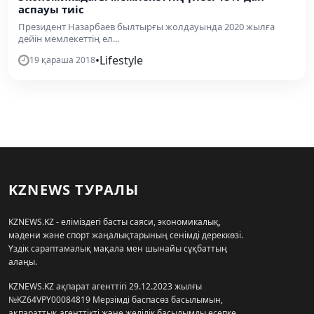
аспауы тиіс
Президент Назарбаев былтырғы жолдауында 2020 жылға
дейін мемлекеттің ел...
•
Lifestyle
19 қараша 2018
KZNEWS ТУРАЛЫ
KZNEWS.KZ - еліміздегі басты саяси, экономикалық,
мәдени және спорт жаңалықтарының сенімді дереккөзі.
Үздік сараптамалық мақала мен шынайы сұқбаттың
алаңы.
KZNEWS.KZ ақпарат агенттігі 29.12.2023 жылғы
№KZ64VPY00084819 Мерзімді баспасөз басылымын,
ақпараттық агенттікті және желілік басылымды есепке