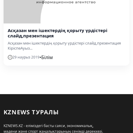
Асқазан мен ішектердің қорыту үрдістері
слайд,презентация
Асқазан мен ішектердің қорыту үрдістері слайд,презентация
КіріспеАуыз...
•
Білім
29 наурыз 2019
KZNEWS ТУРАЛЫ
KZNEWS.KZ - еліміздегі басты саяси, экономикалық,
мәдени және спорт жаңалықтарының сенімді дереккөзі.