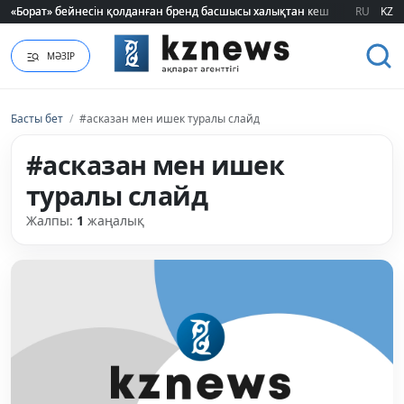
«Борат» бейнесін қолданған бренд басшысы халықтан кешірім сұрады
«Борат» бейнесін қолданған бренд басшысы халықтан кешірім сұрады
RU
KZ
МӘЗІР
Басты бет
/
#асказан мен ишек туралы слайд
#асказан мен ишек
туралы слайд
Жалпы:
1
жаңалық