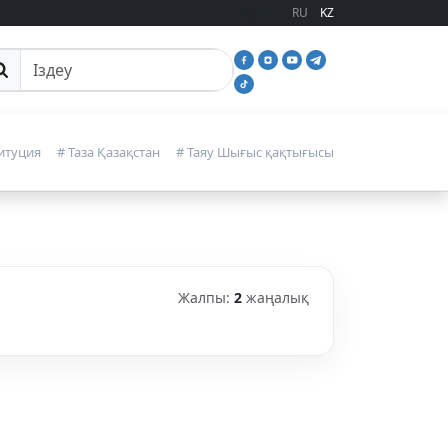
RU
KZ
йттан іздеу
итуция
# Таза Қазақстан
# Таяу Шығыс қақтығысы
Жалпы:
2
жаңалық