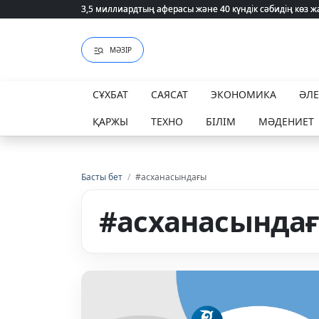
3,5 миллиардтың аферасы және 40 күндік сәбидің көз
3,5 миллиардтың аферасы және 40 күндік сәбидің көз
МӘЗІР
СҰХБАТ
САЯСАТ
ЭКОНОМИКА
ӘЛ
ҚАРЖЫ
ТЕХНО
БІЛІМ
МӘДЕНИЕТ
Басты бет
/
#асханасындағы
#асханасында