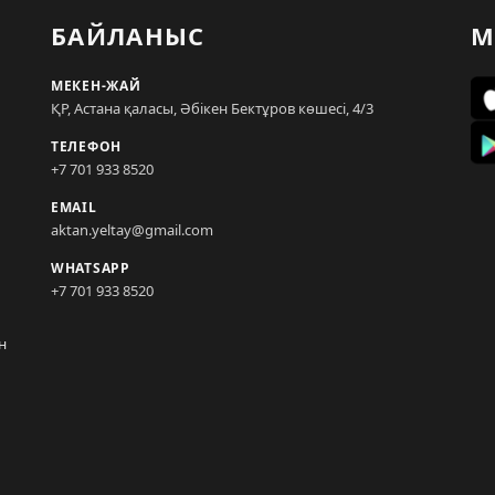
БАЙЛАНЫС
М
МЕКЕН-ЖАЙ
ҚР, Астана қаласы, Әбікен Бектұров көшесі, 4/3
ТЕЛЕФОН
+7 701 933 8520
EMAIL
aktan.yeltay@gmail.com
WHATSAPP
+7 701 933 8520
н