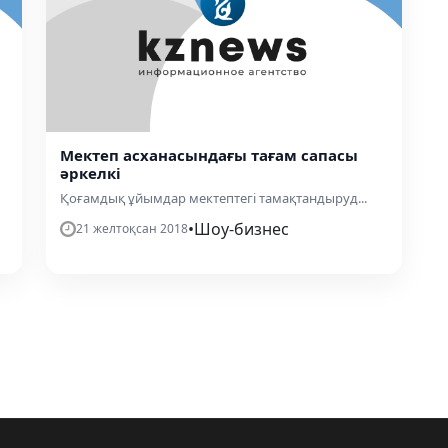
Мектеп асханасындағы тағам сапасы
әркелкі
Қоғамдық ұйымдар мектеп­тегі тамақтандыруд...
•
Шоу-бизнес
21 желтоқсан 2018