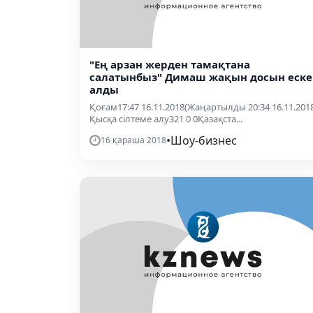
"Ең арзан жерден тамақтана
салатынбыз" Димаш жақын досын еске
алды
Қоғам17:47 16.11.2018(Жаңартылды 20:34 16.11.201
Қысқа сілтеме алу321 0 0Қазақста...
•
Шоу-бизнес
16 қараша 2018