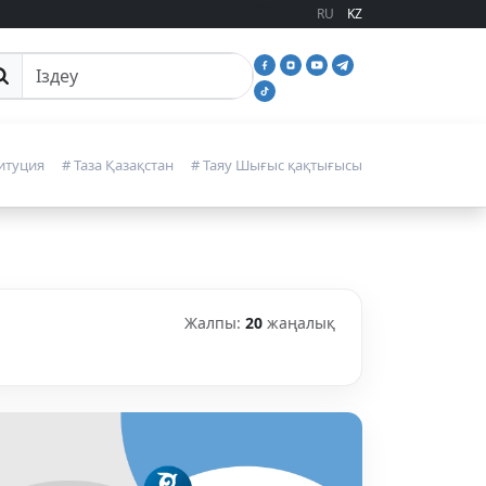
RU
KZ
йттан іздеу
итуция
# Таза Қазақстан
# Таяу Шығыс қақтығысы
Жалпы:
20
жаңалық