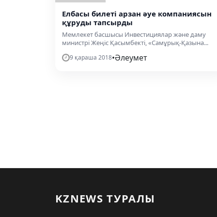
Елбасы билеті арзан әуе компаниясын
құруды тапсырды
Мемлекет басшысы Инвестициялар және даму
министрі Жеңіс Қасымбекті, «Самұрық-Қазына...
•
Әлеумет
9 қараша 2018
KZNEWS ТУРАЛЫ