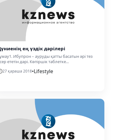
Дүниенің ең үздік дәрілері
ұмау1. Ибупрон – ауруды қатты басатын әрі тез
сер ететін дәрі. Көпіршік таблетке...
•
Lifestyle
27 қараша 2018