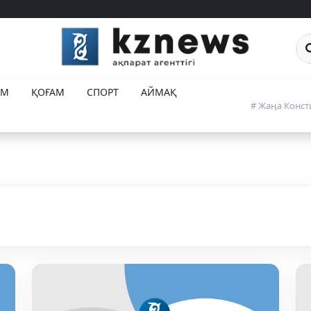
Са
ЕМ
ҚОҒАМ
СПОРТ
АЙМАҚ
# Жаңа Конст