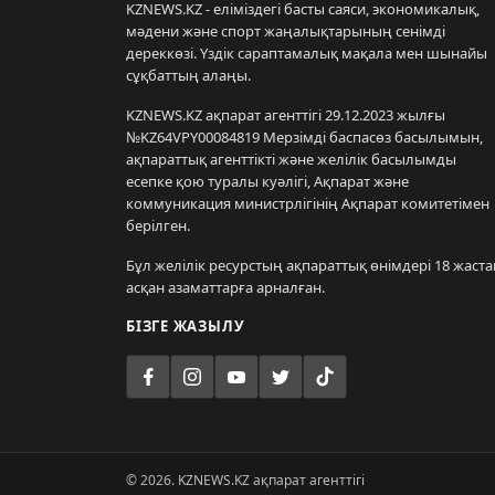
KZNEWS.KZ - еліміздегі басты саяси, экономикалық,
мәдени және спорт жаңалықтарының сенімді
дереккөзі. Үздік сараптамалық мақала мен шынайы
сұқбаттың алаңы.
KZNEWS.KZ ақпарат агенттігі 29.12.2023 жылғы
№KZ64VPY00084819 Мерзімді баспасөз басылымын,
ақпараттық агенттікті және желілік басылымды
есепке қою туралы куәлігі, Ақпарат және
коммуникация министрлігінің Ақпарат комитетімен
берілген.
Бұл желілік ресурстың ақпараттық өнімдері 18 жаста
асқан азаматтарға арналған.
БІЗГЕ ЖАЗЫЛУ
© 2026. KZNEWS.KZ ақпарат агенттігі