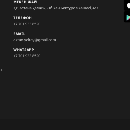
МЕКЕН-ЖАЙ
ҚР, Астана қаласы, Әбікен Бектұров көшесі, 4/3
ТЕЛЕФОН
+7 701 933 8520
EMAIL
aktan.yeltay@gmail.com
WHATSAPP
+7 701 933 8520
н