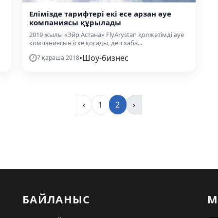
Елімізде тарифтері екі есе арзан әуе
компаниясы құрылады
2019 жылы «Эйр Астана» FlyArystan қолжетімді әуе
компаниясын іске қосады, деп хаба...
•
Шоу-бизнес
7 қараша 2018
‹
1
2
›
БАЙЛАНЫС
М