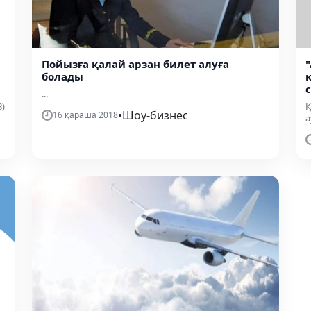
Пойызға қалай арзан билет алуға
болады
...
8)
Қ
•
Шоу-бизнес
16 қараша 2018
а