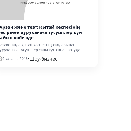
"Арзан және тез": Қытай кеспесінің
кесірінен ауруханаға түсушілер күн
сайын көбеюде
азақстанда қытай кеспесінің салдарынан
уруханаға түсушілер саны күн санап артуда....
•
Шоу-бизнес
9 қараша 2018