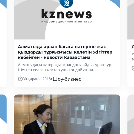
Алматыда арзан бағаға пәтеріне жас
қыздарды тұрғызғысы келетін жігіттер
Т
көбейген - новости Казахстана
ә
Алматыдағы пәтерақы аспандағы айды сұрап тұр.
Шеттен келген жастар үшін ондай ақша...
•
Шоу-бизнес
30 қараша 2018