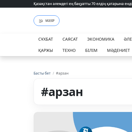
Қазақстан әлемдегі ең бақуатты 70 елдің қатарына енді
Қазақстан әлемдегі ең бақуатты 70 елдің қатарына енді
МӘЗІР
СҰХБАТ
САЯСАТ
ЭКОНОМИКА
ӘЛ
ҚАРЖЫ
ТЕХНО
БІЛІМ
МӘДЕНИЕТ
Басты бет
/
#арзан
#арзан