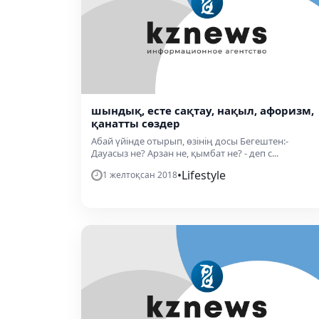
шындық, есте сақтау, нақыл, афоризм,
қанатты сөздер
Абай үйінде отырып, өзінің досы Бегештен:-
Дауасыз не? Арзан не, қымбат не? - деп с...
•
Lifestyle
1 желтоқсан 2018