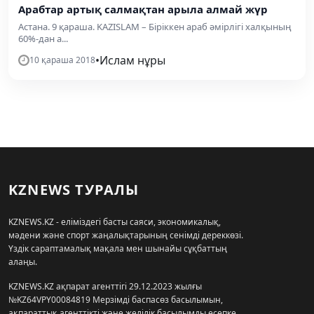
Арабтар артық салмақтан арыла алмай жүр
Астана. 9 қараша. KAZISLAM – Біріккен араб әмірлігі халқының
60%-дан а...
•
Ислам нұры
10 қараша 2018
KZNEWS ТУРАЛЫ
KZNEWS.KZ - еліміздегі басты саяси, экономикалық,
мәдени және спорт жаңалықтарының сенімді дереккөзі.
Үздік сараптамалық мақала мен шынайы сұқбаттың
алаңы.
KZNEWS.KZ ақпарат агенттігі 29.12.2023 жылғы
№KZ64VPY00084819 Мерзімді баспасөз басылымын,
ақпараттық агенттікті және желілік басылымды есепке