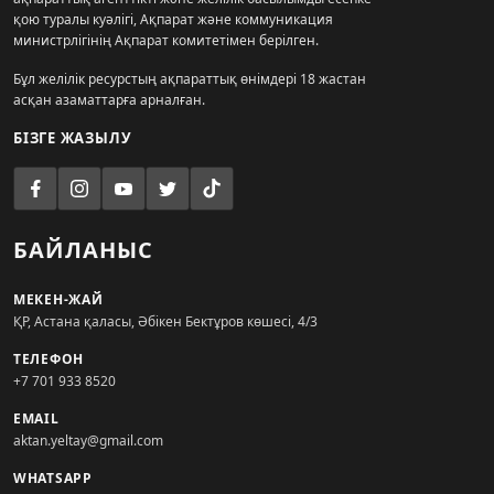
қою туралы куәлігі, Ақпарат және коммуникация
министрлігінің Ақпарат комитетімен берілген.
Бұл желілік ресурстың ақпараттық өнімдері 18 жастан
асқан азаматтарға арналған.
БІЗГЕ ЖАЗЫЛУ
БАЙЛАНЫС
МЕКЕН-ЖАЙ
ҚР, Астана қаласы, Әбікен Бектұров көшесі, 4/3
ТЕЛЕФОН
+7 701 933 8520
EMAIL
aktan.yeltay@gmail.com
WHATSAPP