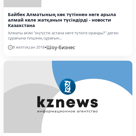
Байбек Алматының көк түтіннен неге арыла
алмай келе жатқанын түсіндірді - новости
Казахстана
Алматы әкімі "оңтүстік астана неге түтінге оранды?" деген
сұрағына тілшінің сұрағын...
•
Шоу-бизнес
8 желтоқсан 2018