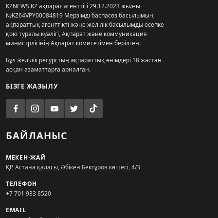
KZNEWS.KZ ақпарат агенттігі 29.12.2023 жылғы
№KZ64VPY00084819 Мерзімді баспасөз басылымын,
ақпараттық агенттікті және желілік басылымды есепке
қою туралы куәлігі, Ақпарат және коммуникация
министрлігінің Ақпарат комитетімен берілген.
Бұл желілік ресурстың ақпараттық өнімдері 18 жастан
асқан азаматтарға арналған.
БІЗГЕ ЖАЗЫЛУ
БАЙЛАНЫС
МЕКЕН-ЖАЙ
ҚР, Астана қаласы, Әбікен Бектұров көшесі, 4/3
ТЕЛЕФОН
+7 701 933 8520
EMAIL