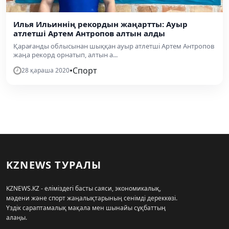
Илья Ильиннің рекордын жаңартты: Ауыр
атлетші Артем Антропов алтын алды
Қарағанды облысынан шыққан ауыр атлетші Артем Антропов
жаңа рекорд орнатып, алтын а...
•
Спорт
28 қараша 2020
KZNEWS ТУРАЛЫ
KZNEWS.KZ - еліміздегі басты саяси, экономикалық,
мәдени және спорт жаңалықтарының сенімді дереккөзі.
Үздік сараптамалық мақала мен шынайы сұқбаттың
алаңы.