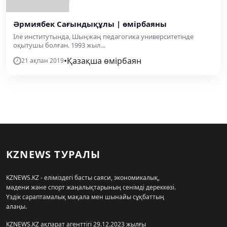
Әрмиябек Сағындықұлы | өмірбаяны
Іле институтында, Шыңжаң педагогика университетінде
оқытушы болған. 1993 жыл...
•
Қазақша өмірбаян
21 ақпан 2019
KZNEWS ТУРАЛЫ
KZNEWS.KZ - еліміздегі басты саяси, экономикалық,
мәдени және спорт жаңалықтарының сенімді дереккөзі.
Үздік сараптамалық мақала мен шынайы сұқбаттың
алаңы.
KZNEWS.KZ ақпарат агенттігі 29.12.2023 жылғы