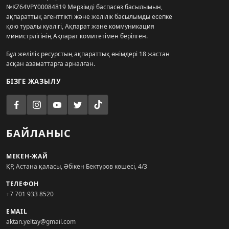
№KZ64VPY00084819 Мерзімді баспасөз басылымын,
ақпараттық агенттікті және желілік басылымды есепке
қою туралы куәлігі, Ақпарат және коммуникация
министрлігінің Ақпарат комитетімен берілген.
Бұл желілік ресурстың ақпараттық өнімдері 18 жастан
асқан азаматтарға арналған.
БІЗГЕ ЖАЗЫЛУ
БАЙЛАНЫС
МЕКЕН-ЖАЙ
ҚР, Астана қаласы, Әбікен Бектұров көшесі, 4/3
ТЕЛЕФОН
+7 701 933 8520
EMAIL
aktan.yeltay@gmail.com