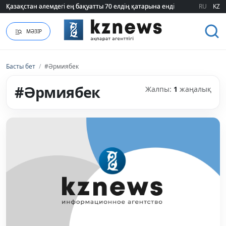
Қазақстан әлемдегі ең бақуатты 70 елдің қатарына енді
Қазақстан әлемдегі ең бақуатты 70 елдің қатарына енді
RU
KZ
МӘЗІР
Басты бет
/
#Әрмиябек
#Әрмиябек
Жалпы:
1
жаңалық