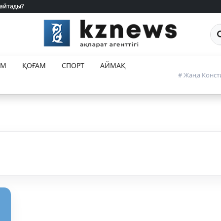
 айтады?
 айтады?
Са
ЕМ
ҚОҒАМ
СПОРТ
АЙМАҚ
# Жаңа Конст