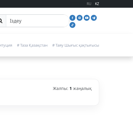
RU
KZ
йттан іздеу
итуция
# Таза Қазақстан
# Таяу Шығыс қақтығысы
Жалпы:
1
жаңалық