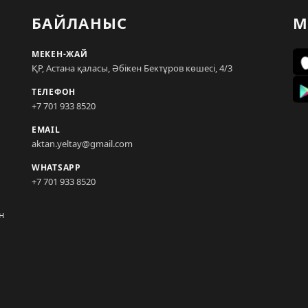
БАЙЛАНЫС
М
МЕКЕН-ЖАЙ
ҚР, Астана қаласы, Әбікен Бектұров көшесі, 4/3
ТЕЛЕФОН
+7 701 933 8520
EMAIL
aktan.yeltay@gmail.com
WHATSAPP
+7 701 933 8520
н