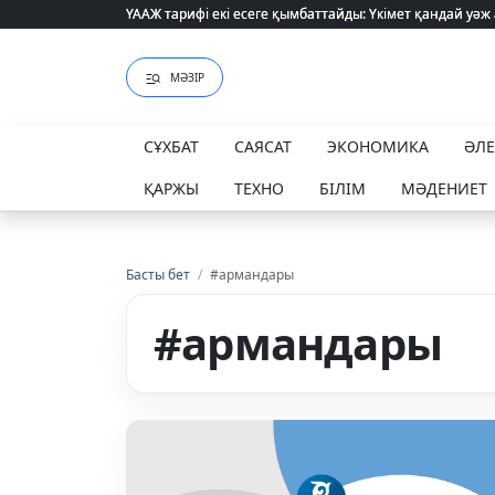
ҮААЖ тарифі екі есеге қымбаттайды: Үкімет қандай уәж
ҮААЖ тарифі екі есеге қымбаттайды: Үкімет қандай уәж
МӘЗІР
СҰХБАТ
САЯСАТ
ЭКОНОМИКА
ӘЛ
ҚАРЖЫ
ТЕХНО
БІЛІМ
МӘДЕНИЕТ
Басты бет
/
#армандары
#армандары