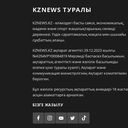
KZNEWS ТУРАЛЫ
KZNEWS.KZ - еліміздегі басты саяси, экономикалық,
мәдени және спорт жаңалықтарының сенімді
дереккөзі. Үздік сараптамалық мақала мен шынайы
сұқбаттың алаңы.
KZNEWS.KZ ақпарат агенттігі 29.12.2023 жылғы
№KZ64VPY00084819 Мерзімді баспасөз басылымын,
ақпараттық агенттікті және желілік басылымды
есепке қою туралы куәлігі, Ақпарат және
коммуникация министрлігінің Ақпарат комитетімен
берілген.
Бұл желілік ресурстың ақпараттық өнімдері 18 жаста
асқан азаматтарға арналған.
БІЗГЕ ЖАЗЫЛУ