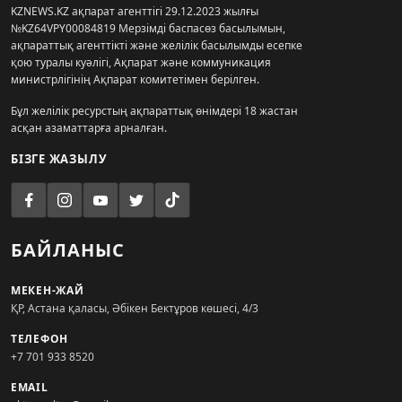
KZNEWS.KZ ақпарат агенттігі 29.12.2023 жылғы
№KZ64VPY00084819 Мерзімді баспасөз басылымын,
ақпараттық агенттікті және желілік басылымды есепке
қою туралы куәлігі, Ақпарат және коммуникация
министрлігінің Ақпарат комитетімен берілген.
Бұл желілік ресурстың ақпараттық өнімдері 18 жастан
асқан азаматтарға арналған.
БІЗГЕ ЖАЗЫЛУ
БАЙЛАНЫС
МЕКЕН-ЖАЙ
ҚР, Астана қаласы, Әбікен Бектұров көшесі, 4/3
ТЕЛЕФОН
+7 701 933 8520
EMAIL