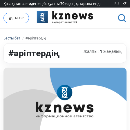
Қазақстан әлемдегі ең бақуатты 70 елдің қатарына енді
Қазақстан әлемдегі ең бақуатты 70 елдің қатарына енді
RU
KZ
МӘЗІР
Басты бет
/
#әріптердің
#әріптердің
Жалпы:
1
жаңалық