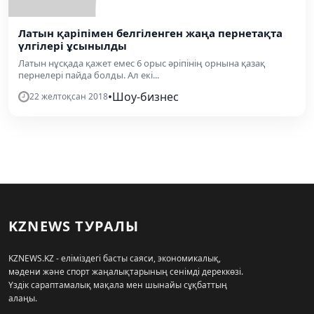
Латын қаріпімен белгіленген жаңа пернетақта
үлгілері ұсынылды
Латын нұсқада қажет емес 6 орыс әріпінің орнына қазақ
пернелері пайда болды. Ал екі...
•
Шоу-бизнес
22 желтоқсан 2018
KZNEWS ТУРАЛЫ
KZNEWS.KZ - еліміздегі басты саяси, экономикалық,
мәдени және спорт жаңалықтарының сенімді дереккөзі.
Үздік сараптамалық мақала мен шынайы сұқбаттың
алаңы.