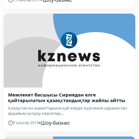
Мемлекет басшысы Сириядан елге
қайтарылатын қазақстандықтар жайлы айтты
Қазақстан өз азаматтарына қай жерде жүргеніне қарамастан
әрдайым қолдау көрсетеді....
•
Шоу-бизнес
9 қаңтар 2019