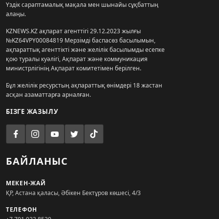
Үздік сараптамалық мақала мен шынайы сұқбаттың
алаңы.
KZNEWS.KZ ақпарат агенттігі 29.12.2023 жылғы
№KZ64VPY00084819 Мерзімді баспасөз басылымын,
ақпараттық агенттікті және желілік басылымды есепке
қою туралы куәлігі, Ақпарат және коммуникация
министрлігінің Ақпарат комитетімен берілген.
Бұл желілік ресурстың ақпараттық өнімдері 18 жастан
асқан азаматтарға арналған.
БІЗГЕ ЖАЗЫЛУ
БАЙЛАНЫС
МЕКЕН-ЖАЙ
ҚР, Астана қаласы, Әбікен Бектұров көшесі, 4/3
ТЕЛЕФОН