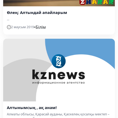
Өлең: Алтындай апайларым
...
•
Білім
2 маусым 2019
Алтынымсың , ақ анам!
Алматы облысы, Қарасай ауданы, Қаскелең қосалқы мектеп –