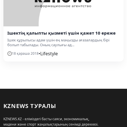
Ішектің қалыпты қызметі үшін қажет 10 ереже
Ішек құрылысы адам үшін ең маңызды ағазалардың бірі
болып табылады. Оның саулығы ад...
•
Lifestyle
18 қараша 2018
KZNEWS ТУРАЛЫ
KZNEWS.KZ - еліміздегі басты саяси, экономикалық,
мәдени және спорт жаңалықтарының сенімді дереккөзі.