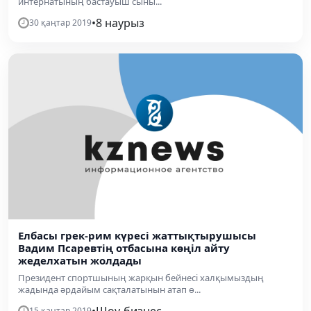
интернатының бастауыш сыны...
•
8 наурыз
30 қаңтар 2019
Елбасы грек-рим күресі жаттықтырушысы
Вадим Псаревтің отбасына көңіл айту
жеделхатын жолдады
Президент спортшының жарқын бейнесі халқымыздың
жадында әрдайым сақталатынын атап ө...
•
Шоу-бизнес
15 қаңтар 2019