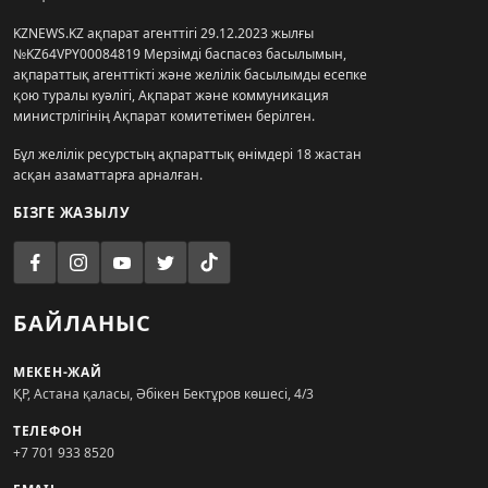
KZNEWS.KZ ақпарат агенттігі 29.12.2023 жылғы
№KZ64VPY00084819 Мерзімді баспасөз басылымын,
ақпараттық агенттікті және желілік басылымды есепке
қою туралы куәлігі, Ақпарат және коммуникация
министрлігінің Ақпарат комитетімен берілген.
Бұл желілік ресурстың ақпараттық өнімдері 18 жастан
асқан азаматтарға арналған.
БІЗГЕ ЖАЗЫЛУ
БАЙЛАНЫС
МЕКЕН-ЖАЙ
ҚР, Астана қаласы, Әбікен Бектұров көшесі, 4/3
ТЕЛЕФОН
+7 701 933 8520