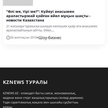
"Өлі ме, тірі ме?": Күйеуі анасымен
араластырмай қойған әйел мұңын шақты -
новости Казахстана
21 жасында тұрмысқа шыққан келіншек қазір ата-анасымен
араласпайтынын айтты. Әйел,...
•
Шоу-бизнес
26 желтоқсан 2018
KZNEWS ТУРАЛЫ
KZNEWS.KZ - еліміздегі басты саяси, экономикалық,
мәдени және спорт жаңалықтарының сенімді дереккөзі.
Үздік сараптамалық мақала мен шынайы сұқбаттың
алаңы.