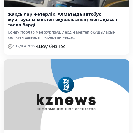
Жақсылар жетерлік. Алматыда автобус
жүргізушісі мектеп оқушысының жол ақысын
төлеп берді
Кондукторлар мен жүргізушілердің мектеп оқушыларын
көліктен шығарып жіберетін кезде...
•
Шоу-бизнес
4 ақпан 2019