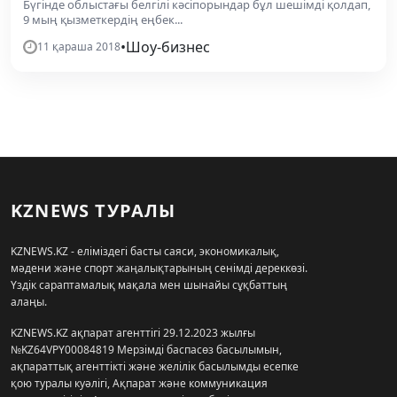
Бүгінде облыстағы белгілі кәсіпорындар бұл шешімді қолдап,
9 мың қызметкердің еңбек...
•
Шоу-бизнес
11 қараша 2018
KZNEWS ТУРАЛЫ
KZNEWS.KZ - еліміздегі басты саяси, экономикалық,
мәдени және спорт жаңалықтарының сенімді дереккөзі.
Үздік сараптамалық мақала мен шынайы сұқбаттың
алаңы.
KZNEWS.KZ ақпарат агенттігі 29.12.2023 жылғы
№KZ64VPY00084819 Мерзімді баспасөз басылымын,
ақпараттық агенттікті және желілік басылымды есепке
қою туралы куәлігі, Ақпарат және коммуникация