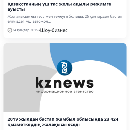
Қазақстанның үш тас жолы ақылы режимге
ауысты
Жол ақысын екі тәсілмен төлеуге болады. 26 қаңтардан бастап
еліміздегі үш автожол...
•
Шоу-бизнес
24 қаңтар 2019
2019 жылдан бастап Жамбыл облысында 23 424
қызметкердің жалақысы өседі