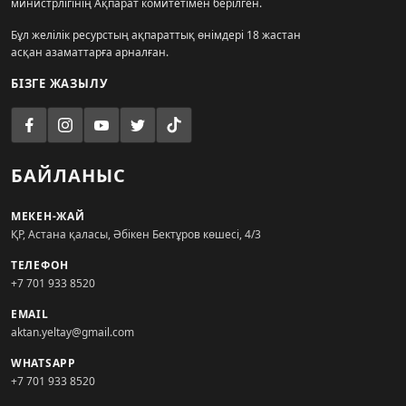
министрлігінің Ақпарат комитетімен берілген.
Бұл желілік ресурстың ақпараттық өнімдері 18 жастан
асқан азаматтарға арналған.
БІЗГЕ ЖАЗЫЛУ
БАЙЛАНЫС
МЕКЕН-ЖАЙ
ҚР, Астана қаласы, Әбікен Бектұров көшесі, 4/3
ТЕЛЕФОН
+7 701 933 8520
EMAIL
aktan.yeltay@gmail.com
WHATSAPP
+7 701 933 8520