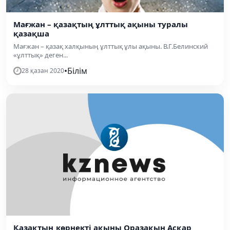
Мағжан – қазақтың ұлттық ақыны туралы
қазақша
Мағжан – қазақ халқының ұлттық ұлы ақыны. В.Г.Белинский
«ұлттық» деген...
•
Білім
28 қазан 2020
Қазақтың көрнекті ақыны Оразақын Асқар