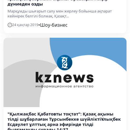
дүниеден озды
Марқұмды шығарып салу мен жерлеу бойынша ақпарат
кейінірек белгілі болмақ. Қазақт...
•
Шоу-бизнес
24 қаңтар 2019
"Қылжақбас Қабатовты тоқтат": Қазақ ақыны
тілді шұбарлаған Тұрсынбекке шүйліктіҰлықбек
Есдәулет ұлттық арна эфирінде тілді
былғамауды сұрады 14:37