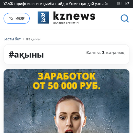
ҮААЖ тарифі екі есеге қымбаттайды: Үкімет қандай уәж айтады?
ҮААЖ тарифі екі есеге қымбаттайды: Үкімет қандай уәж айтады?
RU
KZ
МӘЗІР
Басты бет
/
#ақыны
#ақыны
Жалпы:
3
жаңалық