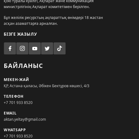
қою туралы куәлігі, Ақпарат және коммуникация
министрлігінің Ақпарат комитетімен берілген.
Бұл желілік ресурстың ақпараттық өнімдері 18 жастан
асқан азаматтарға арналған.
БІЗГЕ ЖАЗЫЛУ
БАЙЛАНЫС
МЕКЕН-ЖАЙ
ҚР, Астана қаласы, Әбікен Бектұров көшесі, 4/3
ТЕЛЕФОН
+7 701 933 8520
EMAIL
aktan.yeltay@gmail.com
WHATSAPP
+7 701 933 8520