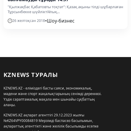
"Қылжақбас Қабатовты тоқтат": Қазақ ақыны тілді шұбарлаған
Тұрсынбекке шүйліктіҰлық...
•
Шоу-бизнес
26 желтоқсан 2018
KZNEWS ТУРАЛЫ
KZNEWS.KZ - еліміздегі басты саяси, экономикалық,
мәдени және спорт жаңалықтарының сенімді дереккөзі.
Үздік сараптамалық мақала мен шынайы сұқбаттың
алаңы.
KZNEWS.KZ ақпарат агенттігі 29.12.2023 жылғы
№KZ64VPY00084819 Мерзімді баспасөз басылымын,
ақпараттық агенттікті және желілік басылымды есепке