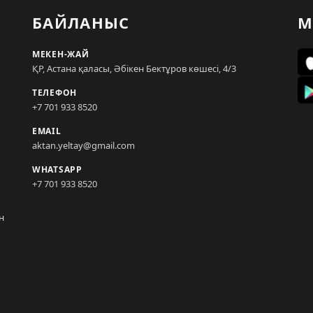
БАЙЛАНЫС
М
МЕКЕН-ЖАЙ
ҚР, Астана қаласы, Әбікен Бектұров көшесі, 4/3
ТЕЛЕФОН
+7 701 933 8520
EMAIL
aktan.yeltay@gmail.com
WHATSAPP
+7 701 933 8520
н