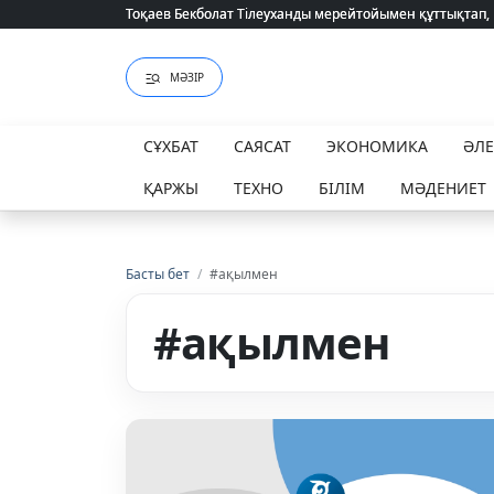
Тоқаев Бекболат Тілеуханды мерейтойымен құттықтап,
Тоқаев Бекболат Тілеуханды мерейтойымен құттықтап,
МӘЗІР
СҰХБАТ
САЯСАТ
ЭКОНОМИКА
ӘЛ
ҚАРЖЫ
ТЕХНО
БІЛІМ
МӘДЕНИЕТ
Басты бет
/
#ақылмен
#ақылмен