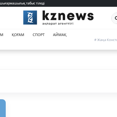
 шығармашылық табыс тіледі
 шығармашылық табыс тіледі
Са
ЕМ
ҚОҒАМ
СПОРТ
АЙМАҚ
# Жаңа Конст