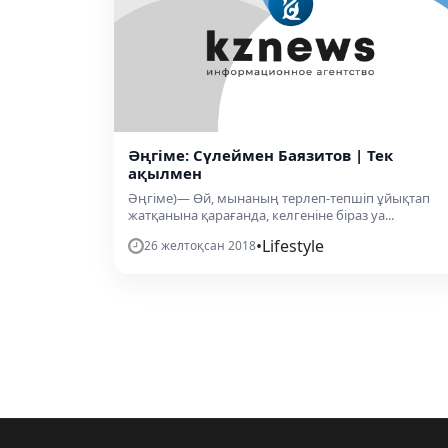
Әңгіме: Сүлеймен Баязитов | Тек
ақылмен
Әңгіме)— Өй, мынаның терлеп-тепшіп ұйықтап
жатқанына қарағанда, келгеніне біраз уа...
•
Lifestyle
26 желтоқсан 2018