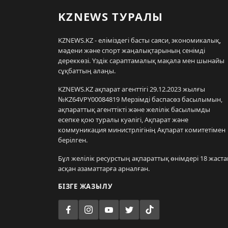
KZNEWS ТУРАЛЫ
KZNEWS.KZ - еліміздегі басты саяси, экономикалық,
мәдени және спорт жаңалықтарының сенімді
дереккөзі. Үздік сараптамалық мақала мен шынайы
сұқбаттың алаңы.
KZNEWS.KZ ақпарат агенттігі 29.12.2023 жылғы
№KZ64VPY00084819 Мерзімді баспасөз басылымын,
ақпараттық агенттікті және желілік басылымды
есепке қою туралы куәлігі, Ақпарат және
коммуникация министрлігінің Ақпарат комитетімен
берілген.
Бұл желілік ресурстың ақпараттық өнімдері 18 жаста
асқан азаматтарға арналған.
БІЗГЕ ЖАЗЫЛУ