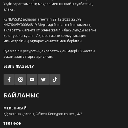
Үздік сараптамалық мақала мен шынайы сұқбаттың
алаңы.
KZNEWS.KZ ақпарат агенттігі 29.12.2023 жылғы
№KZ64VPY00084819 Мерзімді баспасөз басылымын,
ақпараттық агенттікті және желілік басылымды есепке
қою туралы куәлігі, Ақпарат және коммуникация
министрлігінің Ақпарат комитетімен берілген.
Бұл желілік ресурстың ақпараттық өнімдері 18 жастан
асқан азаматтарға арналған.
БІЗГЕ ЖАЗЫЛУ
БАЙЛАНЫС
МЕКЕН-ЖАЙ
ҚР, Астана қаласы, Әбікен Бектұров көшесі, 4/3
ТЕЛЕФОН