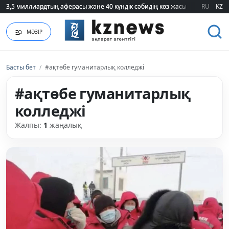
3,5 миллиардтың аферасы және 40 күндік сәбидің көз жасы: Медицинад
3,5 миллиардтың аферасы және 40 күндік сәбидің көз жасы: Медицинад
RU
KZ
МӘЗІР
Басты бет
/
#ақтөбе гуманитарлық колледжі
#ақтөбе гуманитарлық
колледжі
Жалпы:
1
жаңалық