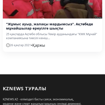
"Жұмыс ауыр, жалақы мардымсыз". Ақтөбеде
мұнайшылар ереуілге шықты
25 қаңтарда Ақтөбе облысы Темір ауданындағы "КМК Мұнай"
компаниясына тиесілі кеніш...
•
Қаржы
26 қаңтар 2021
KZNEWS ТУРАЛЫ
KZNEWS.KZ - еліміздегі басты саяси, экономикалық,
мәдени және спорт жаңалықтарының сенімді дереккөзі.