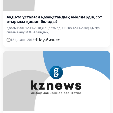
АҚШ-та ұсталған қазақстандық әйелдердің сот
отырысы қашан болады?
Қоғам19:01 12.11.2018(Жаңартылды 19:08 12.11.2018) Қысқа
сілтеме алу84 0 0Алаяқтық...
•
Шоу-бизнес
12 қараша 2018