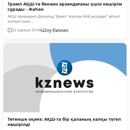
Трамп АҚШ-та бензин арзандағаны үшін кешірім
сұрады - Жаһан
АҚШ президенті Дональд Трамп "жалған БАҚ өкілдері" айтып
жатқан сынғ...
•
Шоу-бизнес
22 қараша 2018
Төтенше оқиға: АҚШ-та бір қаланың халқы түгел
көшірілді