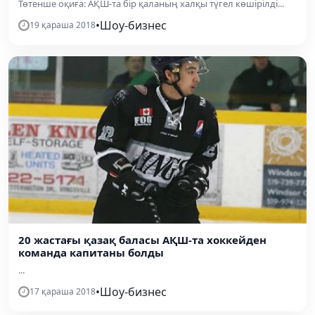
Төтенше оқиға: АҚШ-та бір қаланың халқы түгел көшірілді...
•
Шоу-бизнес
19 қараша 2018
20 жастағы қазақ баласы АҚШ-та хоккейден
команда капитаны болды
...
•
Шоу-бизнес
17 қараша 2018