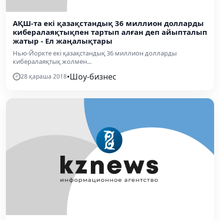
АҚШ-та екі қазақстандық 36 миллион долларды
кибералаяқтықпен тартып алған деп айыпталып
жатыр - Ел жаңалықтары
Нью-Йоркте екі қазақстандық 36 миллион долларды
кибералаяқтық жолмен...
•
Шоу-бизнес
28 қараша 2018