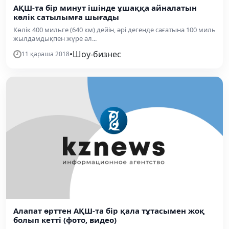
АҚШ-та бір минут ішінде ұшаққа айналатын
көлік сатылымға шығады
Көлік 400 мильге (640 км) дейін, әрі дегенде сағатына 100 миль
жылдамдықпен жүре ал...
•
Шоу-бизнес
11 қараша 2018
Алапат өрттен АҚШ-та бір қала тұтасымен жоқ
болып кетті (фото, видео)