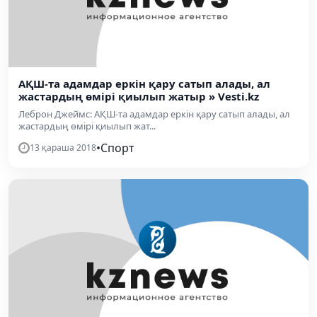
АҚШ-та адамдар еркін қару сатып алады, ал
жастардың өмірі қиылып жатыр » Vesti.kz
Леброн Джеймс: АҚШ-та адамдар еркін қару сатып алады, ал
жастардың өмірі қиылып жат...
•
Спорт
13 қараша 2018