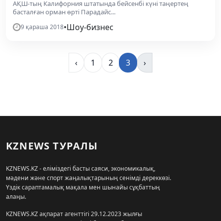
АҚШ-тың Калифорния штатында бейсенбі күні таңертең
басталған орман өрті Парадайс...
•
Шоу-бизнес
9 қараша 2018
‹
1
2
3
›
KZNEWS ТУРАЛЫ
KZNEWS.KZ - еліміздегі басты саяси, экономикалық,
мәдени және спорт жаңалықтарының сенімді дереккөзі.
Үздік сараптамалық мақала мен шынайы сұқбаттың
алаңы.
KZNEWS.KZ ақпарат агенттігі 29.12.2023 жылғы