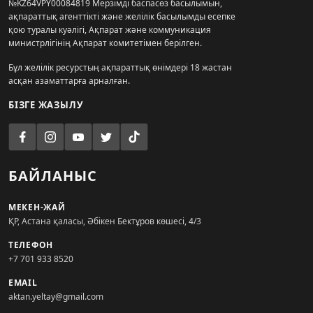
№KZ64VPY00084819 Мерзімді баспасөз басылымын,
ақпараттық агенттікті және желілік басылымды есепке
қою туралы куәлігі, Ақпарат және коммуникация
министрлігінің Ақпарат комитетімен берілген.
Бұл желілік ресурстың ақпараттық өнімдері 18 жастан
асқан азаматтарға арналған.
БІЗГЕ ЖАЗЫЛУ
БАЙЛАНЫС
МЕКЕН-ЖАЙ
ҚР, Астана қаласы, Әбікен Бектұров көшесі, 4/3
ТЕЛЕФОН
+7 701 933 8520
EMAIL
aktan.yeltay@gmail.com