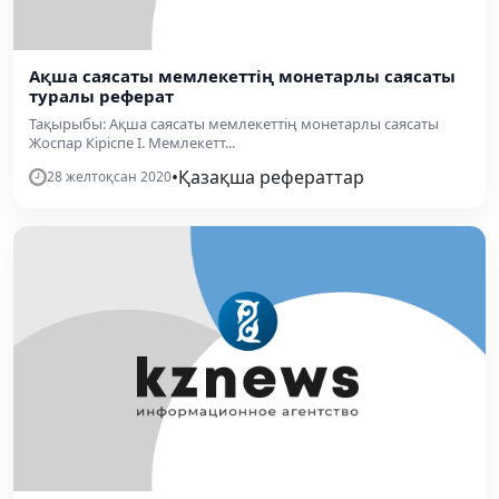
Ақша саясаты мемлекеттің монетарлы саясаты
туралы реферат
Тақырыбы: Ақша саясаты мемлекеттің монетарлы саясаты
Жоспар Кіріспе I. Мемлекетт...
•
Қазақша рефераттар
28 желтоқсан 2020