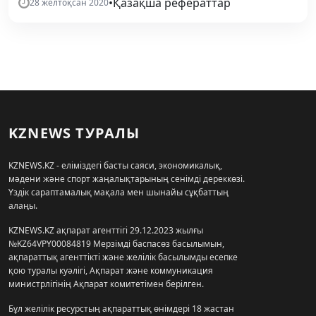
•
Қазақша рефераттар
28 желтоқсан 2020
KZNEWS ТУРАЛЫ
KZNEWS.KZ - еліміздегі басты саяси, экономикалық,
мәдени және спорт жаңалықтарының сенімді дереккөзі.
Үздік сараптамалық мақала мен шынайы сұқбаттың
алаңы.
KZNEWS.KZ ақпарат агенттігі 29.12.2023 жылғы
№KZ64VPY00084819 Мерзімді баспасөз басылымын,
ақпараттық агенттікті және желілік басылымды есепке
қою туралы куәлігі, Ақпарат және коммуникация
министрлігінің Ақпарат комитетімен берілген.
Бұл желілік ресурстың ақпараттық өнімдері 18 жастан