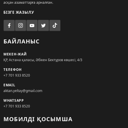
асқан азаматтарға арналған.
БІЗГЕ ЖАЗЫЛУ
БАЙЛАНЫС
МЕКЕН-ЖАЙ
ҚР, Астана қаласы, Әбікен Бектұров көшесі, 4/3
ТЕЛЕФОН
+7 701 933 8520
EMAIL
aktan.yeltay@gmail.com
WHATSAPP
+7 701 933 8520
МОБИЛДІ ҚОСЫМША