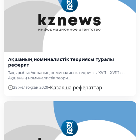
Ақшаның номиналистік теориясы туралы
реферат
Тақырыбы: Ақшаның номиналистік теориясы ХVII – ХVIII ғғ.
Ақшаның номиналистік теори...
•
Қазақша рефераттар
28 желтоқсан 2020