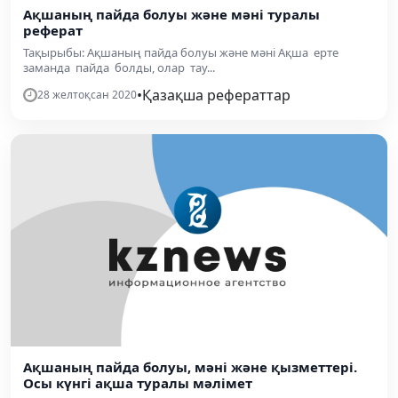
Ақшаның пайда болуы және мәні туралы
реферат
Тақырыбы: Ақшаның пайда болуы және мәні Ақша ерте
заманда пайда болды, олар тау...
•
Қазақша рефераттар
28 желтоқсан 2020
Ақшаның пайда болуы, мәні және қызметтері.
Осы күнгі ақша туралы мәлімет