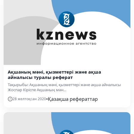
Ақшаның мәнi, қызметтерi және ақша
айналысы туралы реферат
Тақырыбы: Ақшаның мәнi, қызметтерi және ақша айналысы
Жоспар Кiрiспе Ақшаның мән...
•
Қазақша рефераттар
28 желтоқсан 2020