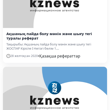
Ақшаның пайда болу мәнін және шығу тегі
туралы реферат
Тақырыбы: Ақшаның пайда болу мәнін және шығу тегі
ЖОСПАР Кіріспе І Негізгі бөлім 1....
•
Қазақша рефераттар
28 желтоқсан 2020