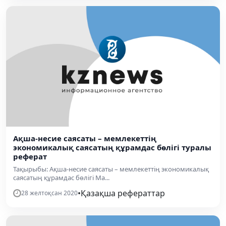
Ақша-несие саясаты – мемлекеттің
экономикалық саясатың құрамдас бөлігі туралы
реферат
Тақырыбы: Ақша-несие саясаты – мемлекеттің экономикалық
саясатың құрамдас бөлігі Ма...
•
Қазақша рефераттар
28 желтоқсан 2020