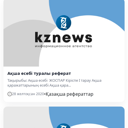
Ақша есебі туралы реферат
Тақырыбы: Ақша есебі ЖОСПАР Кіріспе І тарау Ақша
қаражаттарының есебі Ақша қара...
•
Қазақша рефераттар
28 желтоқсан 2020