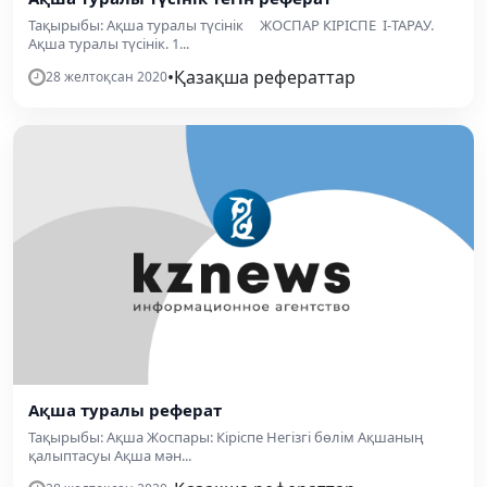
Тақырыбы: Ақша туралы түсінік ЖОСПАР КІРІСПЕ I-ТАРАУ.
Ақша туралы түсінік. 1...
•
Қазақша рефераттар
28 желтоқсан 2020
Ақша туралы реферат
Тақырыбы: Ақша Жоспары: Кіріспе Негізгі бөлім Ақшаның
қалыптасуы Ақша мән...