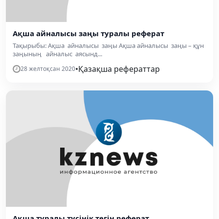
Ақша айналысы заңы туралы реферат
Тақырыбы: Ақша айналысы заңы Ақша айналысы заңы – құн
заңының айналыс аясынд...
•
Қазақша рефераттар
28 желтоқсан 2020
Ақша туралы түсінік тегін реферат