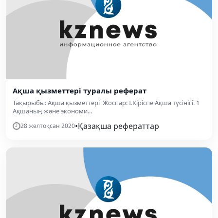
Ақша қызметтері туралы реферат
Тақырыбы: Ақша қызметтері Жоспар: І.Кіріспе Ақша түсінігі. 1
Ақшаның және экономи...
•
Қазақша рефераттар
28 желтоқсан 2020