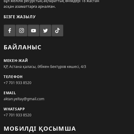
Бұл желілік ресурстың ақпараттық өнімдері 18 жастан
асқан азаматтарға арналған.
БІЗГЕ ЖАЗЫЛУ
БАЙЛАНЫС
МЕКЕН-ЖАЙ
ҚР, Астана қаласы, Әбікен Бектұров көшесі, 4/3
ТЕЛЕФОН
+7 701 933 8520
EMAIL
aktan.yeltay@gmail.com
WHATSAPP
+7 701 933 8520
МОБИЛДІ ҚОСЫМША