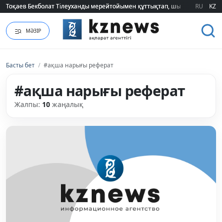
Тоқаев Бекболат Тілеуханды мерейтойымен құттықтап, шығармашылық т
Тоқаев Бекболат Тілеуханды мерейтойымен құттықтап, шығармашылық т
RU
KZ
МӘЗІР
Басты бет
/
#ақша нарығы реферат
#ақша нарығы реферат
Жалпы:
10
жаңалық