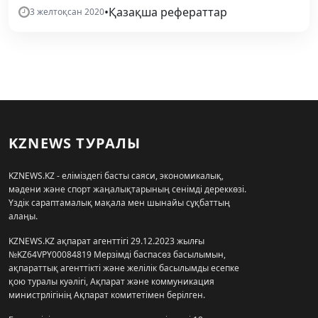
•
Қазақша рефераттар
3 желтоқсан 2020
KZNEWS ТУРАЛЫ
KZNEWS.KZ - еліміздегі басты саяси, экономикалық,
мәдени және спорт жаңалықтарының сенімді дереккөзі.
Үздік сараптамалық мақала мен шынайы сұқбаттың
алаңы.
KZNEWS.KZ ақпарат агенттігі 29.12.2023 жылғы
№KZ64VPY00084819 Мерзімді баспасөз басылымын,
ақпараттық агенттікті және желілік басылымды есепке
қою туралы куәлігі, Ақпарат және коммуникация
министрлігінің Ақпарат комитетімен берілген.