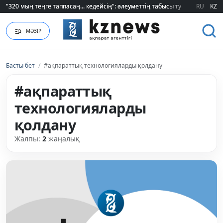
"320 мың теңге таппасаң... кедейсің": әлеуметтің табысы туралы түсінігі ө
"320 мың теңге таппасаң... кедейсің": әлеуметтің табысы туралы түсінігі ө
RU
KZ
МӘЗІР
Басты бет
/
#ақпараттық технологияларды қолдану
#ақпараттық
технологияларды
қолдану
Жалпы:
2
жаңалық