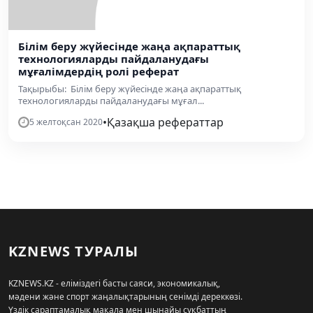
Білім беру жүйесінде жаңа ақпараттық
технологияларды пайдаланудағы
мұғалімдердің ролі реферат
Тақырыбы: Білім беру жүйесінде жаңа ақпараттық
технологияларды пайдаланудағы мұғал...
•
Қазақша рефераттар
5 желтоқсан 2020
KZNEWS ТУРАЛЫ
KZNEWS.KZ - еліміздегі басты саяси, экономикалық,
мәдени және спорт жаңалықтарының сенімді дереккөзі.
Үздік сараптамалық мақала мен шынайы сұқбаттың