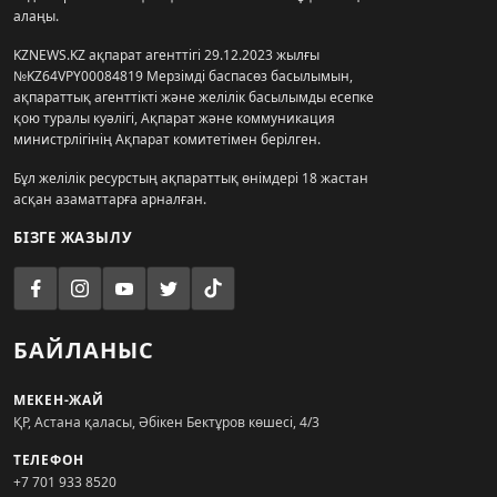
алаңы.
KZNEWS.KZ ақпарат агенттігі 29.12.2023 жылғы
№KZ64VPY00084819 Мерзімді баспасөз басылымын,
ақпараттық агенттікті және желілік басылымды есепке
қою туралы куәлігі, Ақпарат және коммуникация
министрлігінің Ақпарат комитетімен берілген.
Бұл желілік ресурстың ақпараттық өнімдері 18 жастан
асқан азаматтарға арналған.
БІЗГЕ ЖАЗЫЛУ
БАЙЛАНЫС
МЕКЕН-ЖАЙ
ҚР, Астана қаласы, Әбікен Бектұров көшесі, 4/3
ТЕЛЕФОН
+7 701 933 8520