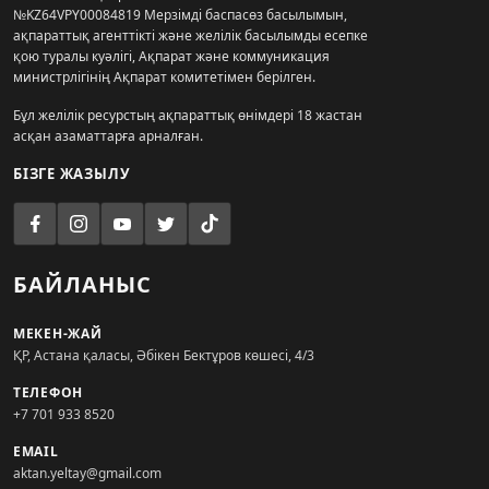
№KZ64VPY00084819 Мерзімді баспасөз басылымын,
ақпараттық агенттікті және желілік басылымды есепке
қою туралы куәлігі, Ақпарат және коммуникация
министрлігінің Ақпарат комитетімен берілген.
Бұл желілік ресурстың ақпараттық өнімдері 18 жастан
асқан азаматтарға арналған.
БІЗГЕ ЖАЗЫЛУ
БАЙЛАНЫС
МЕКЕН-ЖАЙ
ҚР, Астана қаласы, Әбікен Бектұров көшесі, 4/3
ТЕЛЕФОН
+7 701 933 8520
EMAIL
aktan.yeltay@gmail.com