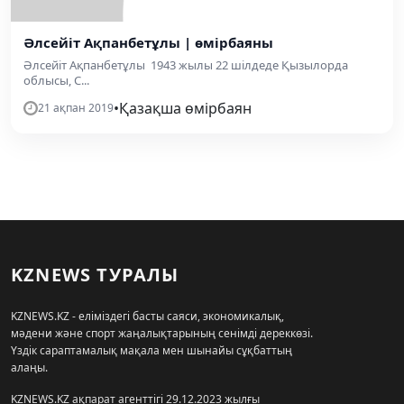
Әлсейіт Ақпанбетұлы | өмірбаяны
Әлсейіт Ақпанбетұлы 1943 жылы 22 шілдеде Қызылорда
облысы, С...
•
Қазақша өмірбаян
21 ақпан 2019
KZNEWS ТУРАЛЫ
KZNEWS.KZ - еліміздегі басты саяси, экономикалық,
мәдени және спорт жаңалықтарының сенімді дереккөзі.
Үздік сараптамалық мақала мен шынайы сұқбаттың
алаңы.
KZNEWS.KZ ақпарат агенттігі 29.12.2023 жылғы