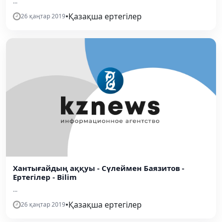
...
•
Қазақша ертегілер
26 қаңтар 2019
Хантығайдың аққуы - Сүлеймен Баязитов -
Ертегілер - Bilim
...
•
Қазақша ертегілер
26 қаңтар 2019