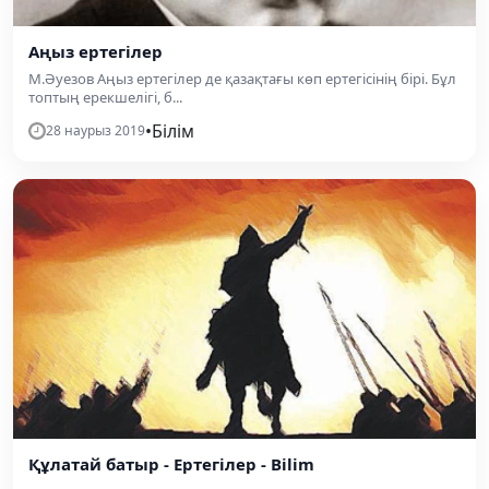
Аңыз ертегілер
М.Әуезов Аңыз ертегілер де қазақтағы көп ертегісінің бірі. Бұл
топтың ерекшелігі, б...
•
Білім
28 наурыз 2019
Құлатай батыр - Ертегілер - Bilim