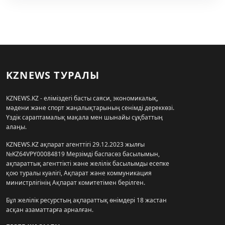
KZNEWS ТУРАЛЫ
KZNEWS.KZ - еліміздегі басты саяси, экономикалық,
мәдени және спорт жаңалықтарының сенімді дереккөзі.
Үздік сараптамалық мақала мен шынайы сұқбаттың
алаңы.
KZNEWS.KZ ақпарат агенттігі 29.12.2023 жылғы
№KZ64VPY00084819 Мерзімді баспасөз басылымын,
ақпараттық агенттікті және желілік басылымды есепке
қою туралы куәлігі, Ақпарат және коммуникация
министрлігінің Ақпарат комитетімен берілген.
Бұл желілік ресурстың ақпараттық өнімдері 18 жастан
асқан азаматтарға арналған.