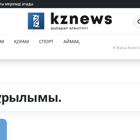
ты мерзімді атады
ты мерзімді атады
Са
ЕМ
ҚОҒАМ
СПОРТ
АЙМАҚ
# Жаңа Конст
құрылымы.