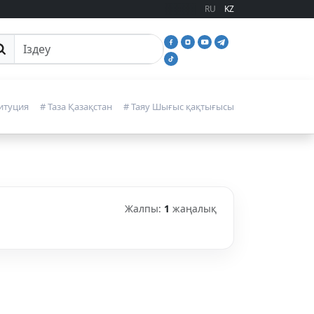
RU
KZ
йттан іздеу
итуция
# Таза Қазақстан
# Таяу Шығыс қақтығысы
Жалпы:
1
жаңалық