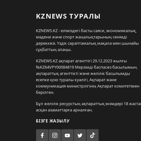
KZNEWS ТУРАЛЫ
KZNEWS.KZ - еліміздегі басты саяси, экономикалық,
мәдени және спорт жаңалықтарының сенімді
дереккөзі. Үздік сараптамалық мақала мен шынайы
сұқбаттың алаңы.
KZNEWS.KZ ақпарат агенттігі 29.12.2023 жылғы
№KZ64VPY00084819 Мерзімді баспасөз басылымын,
ақпараттық агенттікті және желілік басылымды
есепке қою туралы куәлігі, Ақпарат және
коммуникация министрлігінің Ақпарат комитетімен
берілген.
Бұл желілік ресурстың ақпараттық өнімдері 18 жаста
асқан азаматтарға арналған.
БІЗГЕ ЖАЗЫЛУ