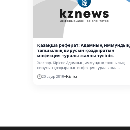
Қазақша реферат: Адамның иммундық
тапшылық вирусын қоздыратын
инфекция туралы жалпы түсінік.
Жоспар. Кіріспе Адамның иммундық тапшылық
вирусын қоздыратын инфекция туралы жал...
•
Білім
20 сәуір 2019