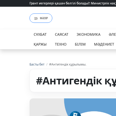
Грант иегерлері қашан белгілі болады?: Министрлік нақ
Грант иегерлері қашан белгілі болады?: Министрлік нақ
МӘЗІР
СҰХБАТ
САЯСАТ
ЭКОНОМИКА
ӘЛ
ҚАРЖЫ
ТЕХНО
БІЛІМ
МӘДЕНИЕТ
Басты бет
/
#Антигендік құрылымы.
#Антигендік 