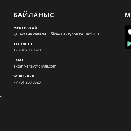
БАЙЛАНЫС
М
МЕКЕН-ЖАЙ
ҚР, Астана қаласы, Әбікен Бектұров көшесі, 4/3
ТЕЛЕФОН
+7 701 933 8520
EMAIL
aktan.yeltay@gmail.com
WHATSAPP
+7 701 933 8520
н