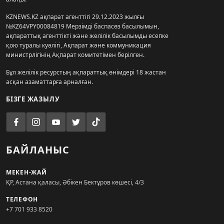
KZNEWS.KZ ақпарат агенттігі 29.12.2023 жылғы
№KZ64VPY00084819 Мерзімді баспасөз басылымын,
ақпараттық агенттікті және желілік басылымды есепке
қою туралы куәлігі, Ақпарат және коммуникация
министрлігінің Ақпарат комитетімен берілген.
Бұл желілік ресурстың ақпараттық өнімдері 18 жастан
асқан азаматтарға арналған.
БІЗГЕ ЖАЗЫЛУ
БАЙЛАНЫС
МЕКЕН-ЖАЙ
ҚР, Астана қаласы, Әбікен Бектұров көшесі, 4/3
ТЕЛЕФОН
+7 701 933 8520