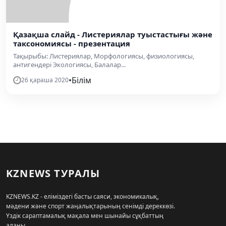
Қазақша слайд - Листериялар туыстастығы және
таксономиясы - презентация
Тақырыбы: Листериялар, Морфологиясы, физиологиясы,
антигендері Экологиясы, Балалар...
•
Білім
26 қараша 2020
KZNEWS ТУРАЛЫ
KZNEWS.KZ - еліміздегі басты саяси, экономикалық,
мәдени және спорт жаңалықтарының сенімді дереккөзі.
Үздік сараптамалық мақала мен шынайы сұқбаттың
алаңы.