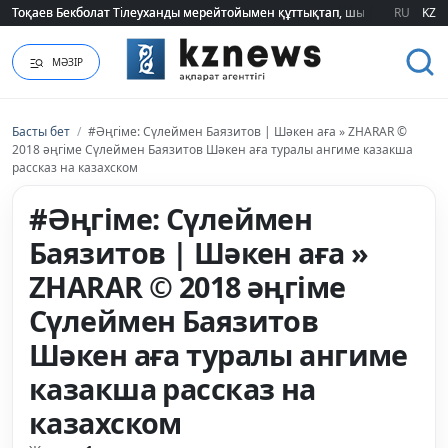
Тоқаев Бекболат Тілеуханды мерейтойымен құттықтап, шығармашылық т
Тоқаев Бекболат Тілеуханды мерейтойымен құттықтап, шығармашылық т
RU
KZ
МӘЗІР
Басты бет
/
#Әңгіме: Сүлеймен Баязитов | Шәкен аға » ZHARAR ©
2018 әңгіме Сүлеймен Баязитов Шәкен аға туралы ангиме казакша
рассказ на казахском
#Әңгіме: Сүлеймен
Баязитов | Шәкен аға »
ZHARAR © 2018 әңгіме
Сүлеймен Баязитов
Шәкен аға туралы ангиме
казакша рассказ на
казахском