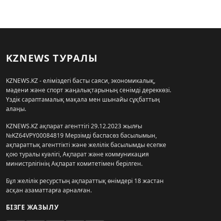
KZNEWS ТУРАЛЫ
KZNEWS.KZ - еліміздегі басты саяси, экономикалық,
мәдени және спорт жаңалықтарының сенімді дереккөзі.
Үздік сараптамалық мақала мен шынайы сұқбаттың
алаңы.
KZNEWS.KZ ақпарат агенттігі 29.12.2023 жылғы
№KZ64VPY00084819 Мерзімді баспасөз басылымын,
ақпараттық агенттікті және желілік басылымды есепке
қою туралы куәлігі, Ақпарат және коммуникация
министрлігінің Ақпарат комитетімен берілген.
Бұл желілік ресурстың ақпараттық өнімдері 18 жастан
асқан азаматтарға арналған.
БІЗГЕ ЖАЗЫЛУ