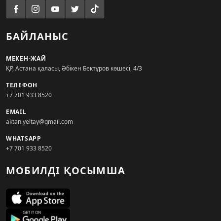
БАЙЛАНЫС
МЕКЕН-ЖАЙ
ҚР, Астана қаласы, Әбікен Бектұров көшесі, 4/3
ТЕЛЕФОН
+7 701 933 8520
EMAIL
aktan.yeltay@gmail.com
WHATSAPP
+7 701 933 8520
МОБИЛДІ ҚОСЫМША