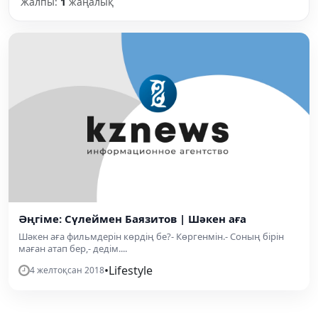
Жалпы:
1
жаңалық
Әңгіме: Сүлеймен Баязитов | Шәкен аға
Шәкен аға фильмдерін көрдің бе?- Көргенмін.- Соның бірін
маған атап бер,- дедім....
•
Lifestyle
4 желтоқсан 2018