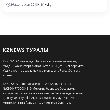
•
Lifestyle
26 желтоқсан 2018
KZNEWS ТУРАЛЫ
KZNEWS.KZ - еліміздегі басты саяси, экономикалық,
мәдени және спорт жаңалықтарының сенімді дереккөзі.
Үздік сараптамалық мақала мен шынайы сұқбаттың
алаңы.
KZNEWS.KZ ақпарат агенттігі 29.12.2023 жылғы
№KZ64VPY00084819 Мерзімді баспасөз басылымын,
ақпараттық агенттікті және желілік басылымды есепке
қою туралы куәлігі, Ақпарат және коммуникация
министрлігінің Ақпарат комитетімен берілген.