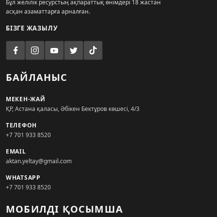
Бұл желілік ресурстың ақпараттық өнімдері 18 жастан
асқан азаматтарға арналған.
БІЗГЕ ЖАЗЫЛУ
БАЙЛАНЫС
МЕКЕН-ЖАЙ
ҚР, Астана қаласы, Әбікен Бектұров көшесі, 4/3
ТЕЛЕФОН
+7 701 933 8520
EMAIL
aktan.yeltay@gmail.com
WHATSAPP
+7 701 933 8520
МОБИЛДІ ҚОСЫМША