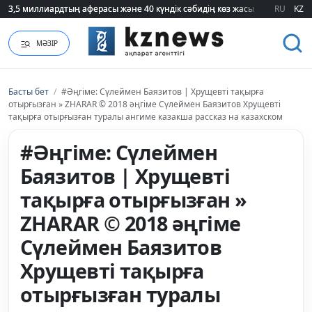
3,5 миллиардтың аферасы және 40 күндік сәбидің көз жасы: Медицинад
3,5 миллиардтың аферасы және 40 күндік сәбидің көз жасы: Медицинад
RU
KZ
МӘЗІР
Басты бет
/
#Әңгіме: Сүлеймен Баязитов | Хрущевті тақырға
отырғызған » ZHARAR © 2018 әңгіме Сүлеймен Баязитов Хрущевті
тақырға отырғызған туралы ангиме казакша рассказ на казахском
#Әңгіме: Сүлеймен
Баязитов | Хрущевті
тақырға отырғызған »
ZHARAR © 2018 әңгіме
Сүлеймен Баязитов
Хрущевті тақырға
отырғызған туралы