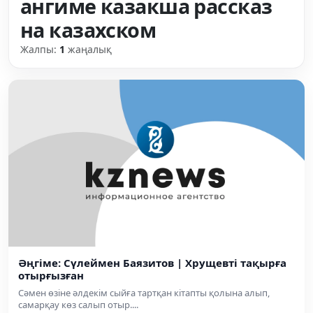
ангиме казакша рассказ
на казахском
Жалпы:
1
жаңалық
Әңгіме: Сүлеймен Баязитов | Хрущевті тақырға
отырғызған
Сәмен өзіне әлдекім сыйға тартқан кітапты қолына алып,
самарқау көз салып отыр....