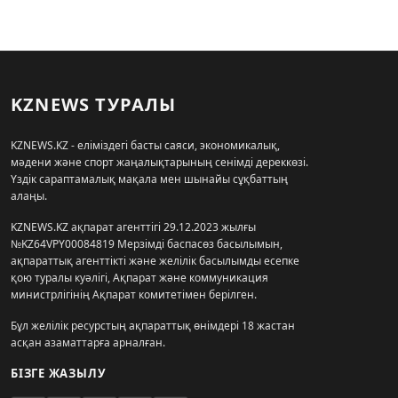
KZNEWS ТУРАЛЫ
KZNEWS.KZ - еліміздегі басты саяси, экономикалық,
мәдени және спорт жаңалықтарының сенімді дереккөзі.
Үздік сараптамалық мақала мен шынайы сұқбаттың
алаңы.
KZNEWS.KZ ақпарат агенттігі 29.12.2023 жылғы
№KZ64VPY00084819 Мерзімді баспасөз басылымын,
ақпараттық агенттікті және желілік басылымды есепке
қою туралы куәлігі, Ақпарат және коммуникация
министрлігінің Ақпарат комитетімен берілген.
Бұл желілік ресурстың ақпараттық өнімдері 18 жастан
асқан азаматтарға арналған.
БІЗГЕ ЖАЗЫЛУ