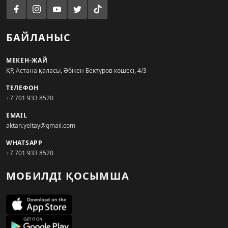
БАЙЛАНЫС
МЕКЕН-ЖАЙ
ҚР, Астана қаласы, Әбікен Бектұров көшесі, 4/3
ТЕЛЕФОН
+7 701 933 8520
EMAIL
aktan.yeltay@gmail.com
WHATSAPP
+7 701 933 8520
МОБИЛДІ ҚОСЫМША