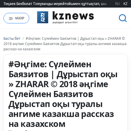
Тоқаев Бекболат Тілеуханды мерейтойымен құттықтап, шығармашылық т
Тоқаев Бекболат Тілеуханды мерейтойымен құттықтап, шығармашылық т
RU
KZ
МӘЗІР
Басты бет
/
#Әңгіме: Сүлеймен Баязитов | Дұрыстап оқы » ZHARAR ©
2018 әңгіме Сүлеймен Баязитов Дұрыстап оқы туралы ангиме казакша
рассказ на казахском
#Әңгіме: Сүлеймен
Баязитов | Дұрыстап оқы
» ZHARAR © 2018 әңгіме
Сүлеймен Баязитов
Дұрыстап оқы туралы
ангиме казакша рассказ
на казахском