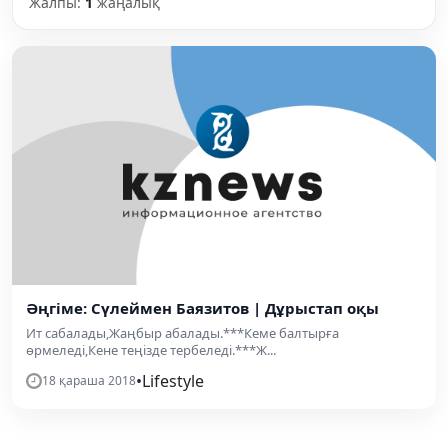
Жалпы:
1
жаңалық
Әңгіме: Сүлеймен Баязитов | Дұрыстап оқы
Ит сабалады,Жаңбыр абалады.***Кеме балтырға
өрмеледі,Кене теңізде тербеледі.***Ж...
•
Lifestyle
18 қараша 2018