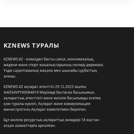
KZNEWS ТУРАЛЫ
KZNEWS.KZ - еліміздегі басты саяси, экономикалық,
мәдени және спорт жаңалықтарының сенімді дереккөзі.
Үздік сараптамалық мақала мен шынайы сұқбаттың
алаңы.
KZNEWS.KZ ақпарат агенттігі 29.12.2023 жылғы
№KZ64VPY00084819 Мерзімді баспасөз басылымын,
ақпараттық агенттікті және желілік басылымды есепке
қою туралы куәлігі, Ақпарат және коммуникация
министрлігінің Ақпарат комитетімен берілген.
Бұл желілік ресурстың ақпараттық өнімдері 18 жастан
асқан азаматтарға арналған.