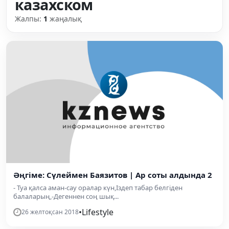
казахском
Жалпы:
1
жаңалық
Әңгіме: Сүлеймен Баязитов | Ар соты алдында 2
- Туа қалса аман-сау оралар күн,Іздеп табар белгіден
балаларың,-Дегеннен соң шық...
•
Lifestyle
26 желтоқсан 2018