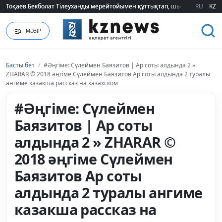
Тоқаев Бекболат Тілеуханды мерейтойымен құттықтап, шығармашылық т
Тоқаев Бекболат Тілеуханды мерейтойымен құттықтап, шығармашылық т
RU
KZ
МӘЗІР
Басты бет
/
#Әңгіме: Сүлеймен Баязитов | Ар соты алдында 2 »
ZHARAR © 2018 әңгіме Сүлеймен Баязитов Ар соты алдында 2 туралы
ангиме казакша рассказ на казахском
#Әңгіме: Сүлеймен
Баязитов | Ар соты
алдында 2 » ZHARAR ©
2018 әңгіме Сүлеймен
Баязитов Ар соты
алдында 2 туралы ангиме
казакша рассказ на