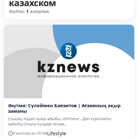
казахском
Жалпы:
1
жаңалық
Әңгіме: Сүлеймен Баязитов | Ағзамның ақыр
заманы
(Сықақ)-Аздап ішеді айыбы,-Әйтпесе...-Деп күрісінетін
зайыбы.Соңғы күндері Ағзам...
•
Lifestyle
4 желтоқсан 2018