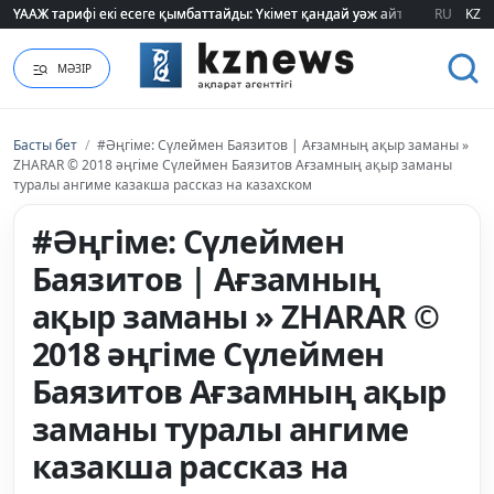
ҮААЖ тарифі екі есеге қымбаттайды: Үкімет қандай уәж айтады?
ҮААЖ тарифі екі есеге қымбаттайды: Үкімет қандай уәж айтады?
RU
KZ
МӘЗІР
Басты бет
/
#Әңгіме: Сүлеймен Баязитов | Ағзамның ақыр заманы »
ZHARAR © 2018 әңгіме Сүлеймен Баязитов Ағзамның ақыр заманы
туралы ангиме казакша рассказ на казахском
#Әңгіме: Сүлеймен
Баязитов | Ағзамның
ақыр заманы » ZHARAR ©
2018 әңгіме Сүлеймен
Баязитов Ағзамның ақыр
заманы туралы ангиме
казакша рассказ на