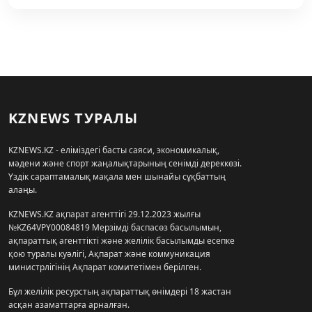
KZNEWS ТУРАЛЫ
KZNEWS.KZ - еліміздегі басты саяси, экономикалық,
мәдени және спорт жаңалықтарының сенімді дереккөзі.
Үздік сараптамалық мақала мен шынайы сұқбаттың
алаңы.
KZNEWS.KZ ақпарат агенттігі 29.12.2023 жылғы
№KZ64VPY00084819 Мерзімді баспасөз басылымын,
ақпараттық агенттікті және желілік басылымды есепке
қою туралы куәлігі, Ақпарат және коммуникация
министрлігінің Ақпарат комитетімен берілген.
Бұл желілік ресурстың ақпараттық өнімдері 18 жастан
асқан азаматтарға арналған.