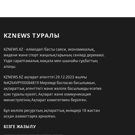
KZNEWS ТУРАЛЫ
KZNEWS.KZ - еліміздегі басты саяси, экономикалық,
мәдени және спорт жаңалықтарының сенімді дереккөзі.
Үздік сараптамалық мақала мен шынайы сұқбаттың
алаңы.
KZNEWS.KZ ақпарат агенттігі 29.12.2023 жылғы
№KZ64VPY00084819 Мерзімді баспасөз басылымын,
ақпараттық агенттікті және желілік басылымды есепке
қою туралы куәлігі, Ақпарат және коммуникация
министрлігінің Ақпарат комитетімен берілген.
Бұл желілік ресурстың ақпараттық өнімдері 18 жастан
асқан азаматтарға арналған.
БІЗГЕ ЖАЗЫЛУ