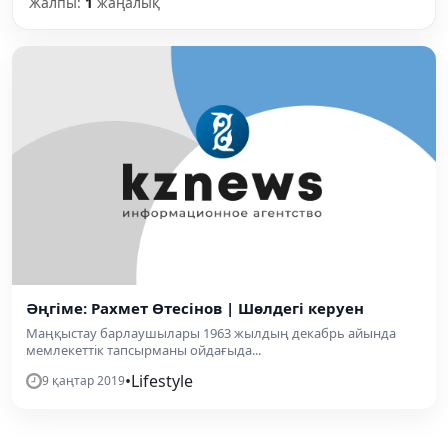
Жалпы:
1
жаңалық
Әңгіме: Рахмет Өтесінов | Шөлдегі керуен
Маңқыстау барлаушылары 1963 жылдың декабрь айында
мемлекеттік тапсырманы ойдағыда...
•
Lifestyle
9 қаңтар 2019