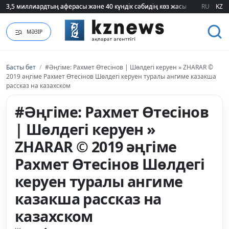
3,5 миллиардтың аферасы және 40 күндік сәбидің көз жасы: Медицинад
3,5 миллиардтың аферасы және 40 күндік сәбидің көз жасы: Медицинад
RU
KZ
МӘЗІР
Басты бет
/
#Әңгіме: Рахмет Өтесінов | Шөлдегі керуен » ZHARAR ©
2019 әңгіме Рахмет Өтесінов Шөлдегі керуен туралы ангиме казакша
рассказ на казахском
#Әңгіме: Рахмет Өтесінов
| Шөлдегі керуен »
ZHARAR © 2019 әңгіме
Рахмет Өтесінов Шөлдегі
керуен туралы ангиме
казакша рассказ на
казахском