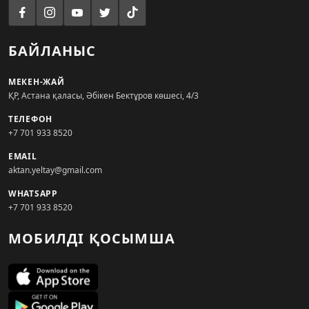
БАЙЛАНЫС
МЕКЕН-ЖАЙ
ҚР, Астана қаласы, Әбікен Бектұров көшесі, 4/3
ТЕЛЕФОН
+7 701 933 8520
EMAIL
aktan.yeltay@gmail.com
WHATSAPP
+7 701 933 8520
МОБИЛДІ ҚОСЫМША