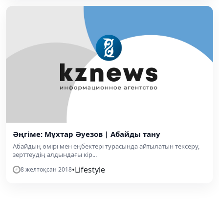
Әңгіме: Мұхтар Әуезов | Абайды тану
Абайдың өмірі мен еңбектері турасында айтылатын тексеру,
зерттеудің алдындағы кір...
•
Lifestyle
8 желтоқсан 2018