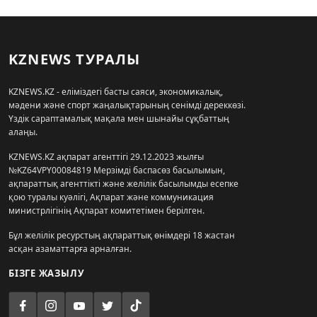
KZNEWS ТУРАЛЫ
KZNEWS.KZ - еліміздегі басты саяси, экономикалық,
мәдени және спорт жаңалықтарының сенімді дереккөзі.
Үздік сараптамалық мақала мен шынайы сұқбаттың
алаңы.
KZNEWS.KZ ақпарат агенттігі 29.12.2023 жылғы
№KZ64VPY00084819 Мерзімді баспасөз басылымын,
ақпараттық агенттікті және желілік басылымды есепке
қою туралы куәлігі, Ақпарат және коммуникация
министрлігінің Ақпарат комитетімен берілген.
Бұл желілік ресурстың ақпараттық өнімдері 18 жастан
асқан азаматтарға арналған.
БІЗГЕ ЖАЗЫЛУ