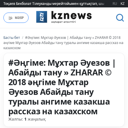
Тоқаев Бекболат Тілеуханды мерейтойымен құттықтап, шығармашылық т
Тоқаев Бекболат Тілеуханды мерейтойымен құттықтап, шығармашылық т
RU
KZ
МӘЗІР
Басты бет
/
#Әңгіме: Мұхтар Әуезов | Абайды тану » ZHARAR © 2018
әңгіме Мұхтар Әуезов Абайды тану туралы ангиме казакша рассказ на
казахском
#Әңгіме: Мұхтар Әуезов |
Абайды тану » ZHARAR ©
2018 әңгіме Мұхтар
Әуезов Абайды тану
туралы ангиме казакша
рассказ на казахском
Жалпы:
1
жаңалық