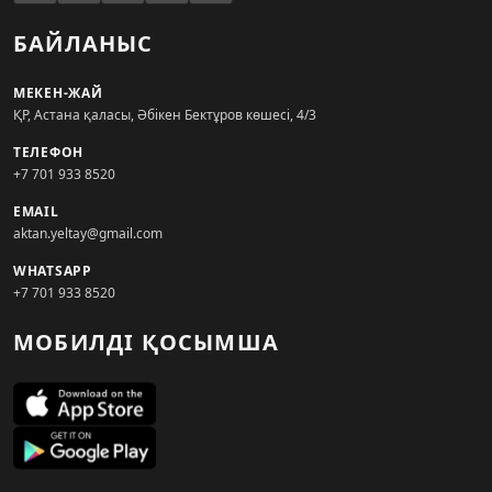
БАЙЛАНЫС
МЕКЕН-ЖАЙ
ҚР, Астана қаласы, Әбікен Бектұров көшесі, 4/3
ТЕЛЕФОН
+7 701 933 8520
EMAIL
aktan.yeltay@gmail.com
WHATSAPP
+7 701 933 8520
МОБИЛДІ ҚОСЫМША