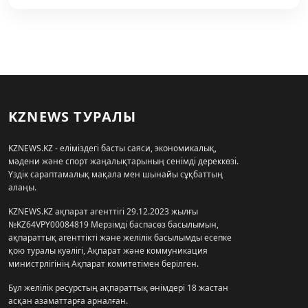
KZNEWS ТУРАЛЫ
KZNEWS.KZ - еліміздегі басты саяси, экономикалық,
мәдени және спорт жаңалықтарының сенімді дереккөзі.
Үздік сараптамалық мақала мен шынайы сұқбаттың
алаңы.
KZNEWS.KZ ақпарат агенттігі 29.12.2023 жылғы
№KZ64VPY00084819 Мерзімді баспасөз басылымын,
ақпараттық агенттікті және желілік басылымды есепке
қою туралы куәлігі, Ақпарат және коммуникация
министрлігінің Ақпарат комитетімен берілген.
Бұл желілік ресурстың ақпараттық өнімдері 18 жастан
асқан азаматтарға арналған.