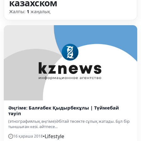
казахском
Жалпы:
1
жаңалық
Әңгіме: Балғабек Қыдырбекұлы | Түймебай
тәуіп
(этнографиялық әңгіме)Әбітай төсекте сұлық жатады. Бұл бір
тыншыған кезі. әйтпесе...
•
Lifestyle
16 қараша 2018