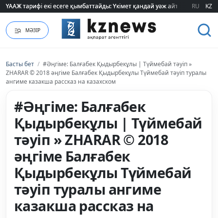
ҮААЖ тарифі екі есеге қымбаттайды: Үкімет қандай уәж айтады?
ҮААЖ тарифі екі есеге қымбаттайды: Үкімет қандай уәж айтады?
RU
KZ
МӘЗІР
Басты бет
/
#Әңгіме: Балғабек Қыдырбекұлы | Түймебай тәуіп »
ZHARAR © 2018 әңгіме Балғабек Қыдырбекұлы Түймебай тәуіп туралы
ангиме казакша рассказ на казахском
#Әңгіме: Балғабек
Қыдырбекұлы | Түймебай
тәуіп » ZHARAR © 2018
әңгіме Балғабек
Қыдырбекұлы Түймебай
тәуіп туралы ангиме
казакша рассказ на