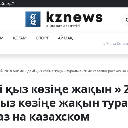
 айтады?
 айтады?
Са
ЕМ
ҚОҒАМ
СПОРТ
АЙМАҚ
# Жаңа Конст
 © 2018 әңгіме Әдемі қыз көзіңе жақын туралы ангиме казакша рассказ на 
і қыз көзіңе жақын » 
қыз көзіңе жақын тур
аз на казахском