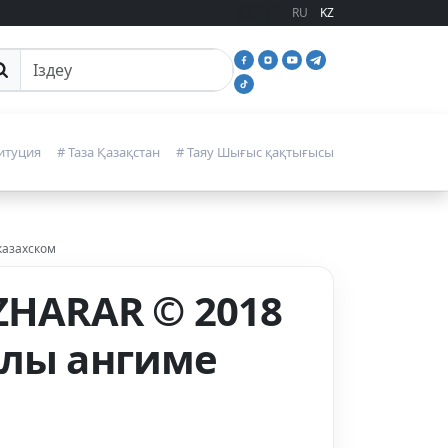
RU
KZ
йттан іздеу
итуция
# Таза Қазақстан
# Таяу Шығыс қақтығысы
казахском
ZHARAR © 2018
алы ангиме