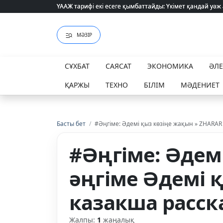
ҮААЖ тарифі екі есеге қымбаттайды: Үкімет қандай уәж
ҮААЖ тарифі екі есеге қымбаттайды: Үкімет қандай уәж
МӘЗІР
СҰХБАТ
САЯСАТ
ЭКОНОМИКА
ӘЛ
ҚАРЖЫ
ТЕХНО
БІЛІМ
МӘДЕНИЕТ
Басты бет
/
#Әңгіме: Әдемі қыз көзіңе жақын » ZHARAR
#Әңгіме: Әдем
әңгіме Әдемі 
казакша расск
Жалпы:
1
жаңалық