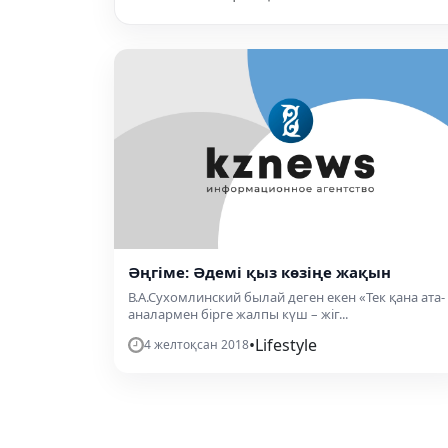
Әңгіме: Әдемі қыз көзіңе жақын
В.А.Сухомлинский былай деген екен «Тек қана ата-
аналармен бірге жалпы күш – жіг...
•
Lifestyle
4 желтоқсан 2018