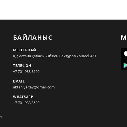
БАЙЛАНЫС
М
МЕКЕН-ЖАЙ
ҚР, Астана қаласы, Әбікен Бектұров көшесі, 4/3
ТЕЛЕФОН
+7 701 933 8520
EMAIL
aktan.yeltay@gmail.com
WHATSAPP
+7 701 933 8520
н