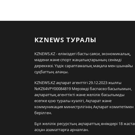
KZNEWS ТУРАЛЫ
KZNEWS.KZ - еліміздегі басты саяси, экономикалық,
мәдени және спорт жаңалықтарының сенімді
дереккөзі. Үздік сараптамалық мақала мен шынайы
сұқбаттың алаңы.
KZNEWS.KZ ақпарат агенттігі 29.12.2023 жылғы
№KZ64VPY00084819 Мерзімді баспасөз басылымын,
ақпараттық агенттікті және желілік басылымды
есепке қою туралы куәлігі, Ақпарат және
коммуникация министрлігінің Ақпарат комитетімен
берілген.
Бұл желілік ресурстың ақпараттық өнімдері 18 жаста
асқан азаматтарға арналған.