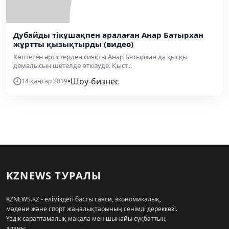
Дубайды тікұшақпен аралаған Анар Батырхан
жұртты қызықтырды (видео)
Көптеген әртістерден сияқты Анар Батырхан да қысқы
демалысын шетелде өткізуде. Қыст...
•
Шоу-бизнес
14 қаңтар 2019
KZNEWS ТУРАЛЫ
KZNEWS.KZ - еліміздегі басты саяси, экономикалық,
мәдени және спорт жаңалықтарының сенімді дереккөзі.
Үздік сараптамалық мақала мен шынайы сұқбаттың
алаңы.