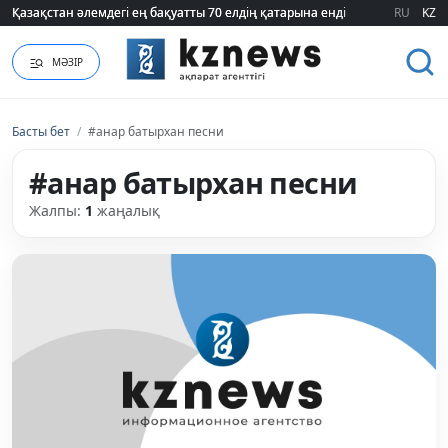
Қазақстан әлемдегі ең бақуатты 70 елдің қатарына енді
Қазақстан әлемдегі ең бақуатты 70 елдің қатарына енді
RU
KZ
МӘЗІР
Басты бет
/
#анар батырхан песни
#анар батырхан песни
Жалпы:
1
жаңалық