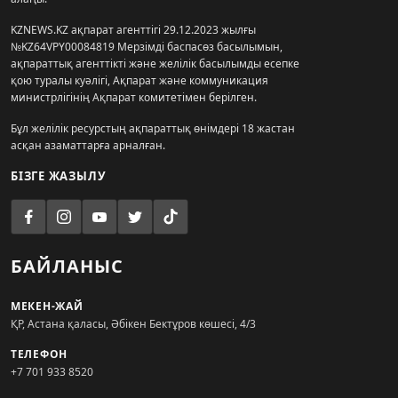
KZNEWS.KZ ақпарат агенттігі 29.12.2023 жылғы
№KZ64VPY00084819 Мерзімді баспасөз басылымын,
ақпараттық агенттікті және желілік басылымды есепке
қою туралы куәлігі, Ақпарат және коммуникация
министрлігінің Ақпарат комитетімен берілген.
Бұл желілік ресурстың ақпараттық өнімдері 18 жастан
асқан азаматтарға арналған.
БІЗГЕ ЖАЗЫЛУ
БАЙЛАНЫС
МЕКЕН-ЖАЙ
ҚР, Астана қаласы, Әбікен Бектұров көшесі, 4/3
ТЕЛЕФОН
+7 701 933 8520