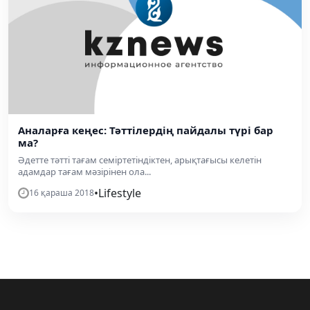
Аналарға кеңес: Тәттілердің пайдалы түрі бар
ма?
Әдетте тәтті тағам семіртетіндіктен, арықтағысы келетін
адамдар тағам мәзірінен ола...
•
Lifestyle
16 қараша 2018