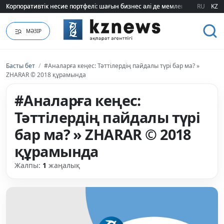
Корпоративтік несие портфелі: шағын бизнес әлі де мемлекеттік қолдауғ
Корпоративтік несие портфелі: шағын бизнес әлі де мемлекеттік қолдауғ
RU
KZ
МӘЗІР
Басты бет
/
#Аналарға кеңес: Тәттілердің пайдалы түрі бар ма? »
ZHARAR © 2018 құрамында
#Аналарға кеңес:
Тәттілердің пайдалы түрі
бар ма? » ZHARAR © 2018
құрамында
Жалпы:
1
жаңалық