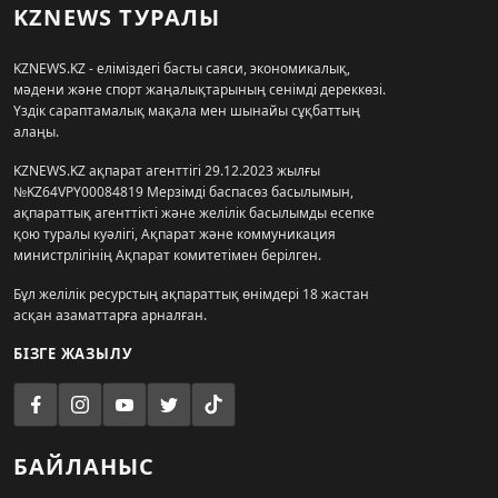
KZNEWS ТУРАЛЫ
KZNEWS.KZ - еліміздегі басты саяси, экономикалық,
мәдени және спорт жаңалықтарының сенімді дереккөзі.
Үздік сараптамалық мақала мен шынайы сұқбаттың
алаңы.
KZNEWS.KZ ақпарат агенттігі 29.12.2023 жылғы
№KZ64VPY00084819 Мерзімді баспасөз басылымын,
ақпараттық агенттікті және желілік басылымды есепке
қою туралы куәлігі, Ақпарат және коммуникация
министрлігінің Ақпарат комитетімен берілген.
Бұл желілік ресурстың ақпараттық өнімдері 18 жастан
асқан азаматтарға арналған.
БІЗГЕ ЖАЗЫЛУ
БАЙЛАНЫС