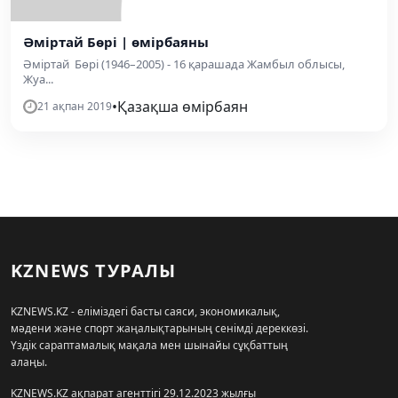
Әміртай Бөрі | өмірбаяны
Әміртай Бөрі (1946–2005) - 16 қарашада Жамбыл облысы,
Жуа...
•
Қазақша өмірбаян
21 ақпан 2019
KZNEWS ТУРАЛЫ
KZNEWS.KZ - еліміздегі басты саяси, экономикалық,
мәдени және спорт жаңалықтарының сенімді дереккөзі.
Үздік сараптамалық мақала мен шынайы сұқбаттың
алаңы.
KZNEWS.KZ ақпарат агенттігі 29.12.2023 жылғы