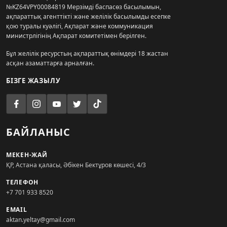
№KZ64VPY00084819 Мерзімді баспасөз басылымын,
ақпараттық агенттікті және желілік басылымды есепке
қою туралы куәлігі, Ақпарат және коммуникация
министрлігінің Ақпарат комитетімен берілген.
Бұл желілік ресурстың ақпараттық өнімдері 18 жастан
асқан азаматтарға арналған.
БІЗГЕ ЖАЗЫЛУ
БАЙЛАНЫС
МЕКЕН-ЖАЙ
ҚР, Астана қаласы, Әбікен Бектұров көшесі, 4/3
ТЕЛЕФОН
+7 701 933 8520
EMAIL
aktan.yeltay@gmail.com