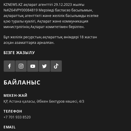
KZNEWS.KZ ақпарат агенттігі 29.12.2023 жылғы
№KZ64VPY00084819 Мерзімді баспасөз басылымын,
ақпараттық агенттікті және желілік басылымды есепке
қою туралы куәлігі, Ақпарат және коммуникация
министрлігінің Ақпарат комитетімен берілген.
Бұл желілік ресурстың ақпараттық өнімдері 18 жастан
асқан азаматтарға арналған.
БІЗГЕ ЖАЗЫЛУ
БАЙЛАНЫС
МЕКЕН-ЖАЙ
ҚР, Астана қаласы, Әбікен Бектұров көшесі, 4/3
ТЕЛЕФОН
+7 701 933 8520
EMAIL