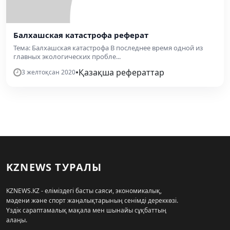
Балхашская катастрофа реферат
Тема: Балхашская катастрофа В последнее время одной из
главных экологических пробле...
•
Қазақша рефераттар
3 желтоқсан 2020
KZNEWS ТУРАЛЫ
KZNEWS.KZ - еліміздегі басты саяси, экономикалық,
мәдени және спорт жаңалықтарының сенімді дереккөзі.
Үздік сараптамалық мақала мен шынайы сұқбаттың
алаңы.