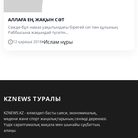
АЛЛАҒА ЕҢ ЖАҚЫН СӘТ
Сәжде-бұл намаз уақытындағы бірегей сәт пен құлының
Раббысына жақындай түсетін...
•
Ислам нұры
12 қараша 2018
KZNEWS ТУРАЛЫ
KZNEWS.KZ - еліміздегі басты саяси, экономикалық,
мәдени және спорт жаңалықтарының сенімді дереккөзі.
Үздік сараптамалық мақала мен шынайы сұқбаттың
алаңы.