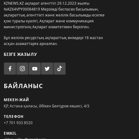
KZNEWS.KZ ақпарат агенттігі 29.12.2023 жылғы
№KZ64VPY00084819 Мерзімді баспасөз басылымын,
ақпараттық агенттікті және желілік басылымды есепке
қою туралы куәлігі, Ақпарат және коммуникация
министрлігінің Ақпарат комитетімен берілген.
Бұл желілік ресурстың ақпараттық өнімдері 18 жастан
асқан азаматтарға арналған.
БІЗГЕ ЖАЗЫЛУ
БАЙЛАНЫС
МЕКЕН-ЖАЙ
ҚР, Астана қаласы, Әбікен Бектұров көшесі, 4/3
ТЕЛЕФОН
+7 701 933 8520
EMAIL