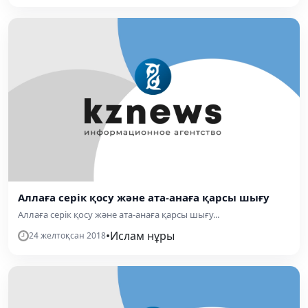
Аллаға серік қосу және ата-анаға қарсы шығу
Аллаға серік қосу және ата-анаға қарсы шығу...
•
Ислам нұры
24 желтоқсан 2018