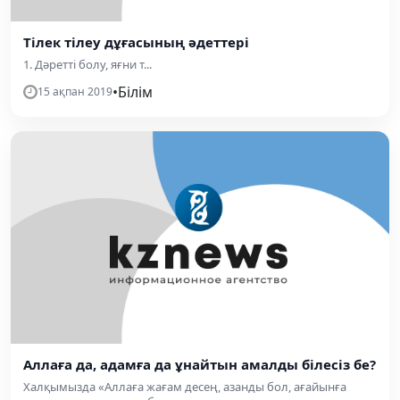
Тілек тілеу дұғасының әдеттері
1. Дәретті болу, яғни т...
•
Білім
15 ақпан 2019
Аллаға да, адамға да ұнайтын амалды білесіз бе?
Халқымызда «Аллаға жағам десең, азанды бол, ағайынға