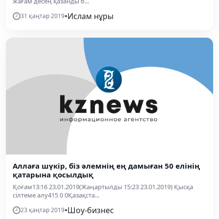
жағам десең қазанды б...
•
Ислам нұры
31 қаңтар 2019
Аллаға шүкір, біз әлемнің ең дамыған 50 елінің
қатарына қосылдық
Қоғам13:16 23.01.2019(Жаңартылды 15:23 23.01.2019) Қысқа
сілтеме алу415 0 0Қазақста...
•
Шоу-бизнес
23 қаңтар 2019