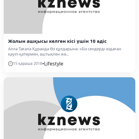
Жолын ашқысы келген кісі үшін 10 әдіс
Алла Тағала Құранда Өз құлдарына: «Біз сендерді аздаған
қауіп-қатермен, аштықпен жә...
•
Lifestyle
15 қараша 2018