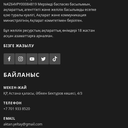
№KZ64VPY00084819 Мерзімді баспасөз басылымын,
ақпараттық агенттікті және желілік басылымды есепке
қою туралы куәлігі, Ақпарат және коммуникация
министрлігінің Ақпарат комитетімен берілген.
Бұл желілік ресурстың ақпараттық өнімдері 18 жастан
асқан азаматтарға арналған.
БІЗГЕ ЖАЗЫЛУ
БАЙЛАНЫС
МЕКЕН-ЖАЙ
ҚР, Астана қаласы, Әбікен Бектұров көшесі, 4/3
ТЕЛЕФОН
+7 701 933 8520
EMAIL
aktan.yeltay@gmail.com