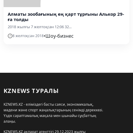
Алматы зообағының ең қарт тұрғыны Алькор 29-
ға толды
2018 жылғы 7 желтоқсан 12:06 32...
•
Шоу-бизнес
8 желтоқсан 2018
KZNEWS ТУРАЛЫ
KZNEWS.KZ - еліміздегі басты саяси, экономикалық,
мәдени және спорт жаңалықтарының сенімді дереккөзі.
Үздік сараптамалық мақала мен шынайы сұқбаттың
алаңы.
KZNEWS.KZ ақпарат агенттігі 29.12.2023 жылғы