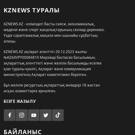
KZNEWS ТУРАЛЫ
KZNEWS.KZ - еліміздегі басты саяси, экономикалық,
мәдени және спорт жаңалықтарының сенімді дереккөзі.
Үздік сараптамалық мақала мен шынайы сұқбаттың
алаңы.
KZNEWS.KZ ақпарат агенттігі 29.12.2023 жылғы
№KZ64VPY00084819 Мерзімді баспасөз басылымын,
ақпараттық агенттікті және желілік басылымды есепке
қою туралы куәлігі, Ақпарат және коммуникация
министрлігінің Ақпарат комитетімен берілген.
Бұл желілік ресурстың ақпараттық өнімдері 18 жастан
асқан азаматтарға арналған.
БІЗГЕ ЖАЗЫЛУ
БАЙЛАНЫС