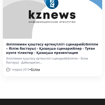
Әліппемен қоштасу ертеңгілігі сценарий(Әліппе
– білім бастауы) - Қазақша сценарийлер - Туған
күнге тілектер - Қазақша презентация
Әліппемен қоштасу ертеңгілігі сценарий(Әліппе – білім
бастауы) Дайындаған:...
•
Білім
1 наурыз 2019