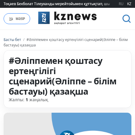
Тоқаев Бекболат Тілеуханды мерейтойымен құттықтап, шығармашылық т
Тоқаев Бекболат Тілеуханды мерейтойымен құттықтап, шығармашылық т
RU
KZ
МӘЗІР
Басты бет
/
#Әліппемен қоштасу ертеңгілігі сценарий(Әліппе – білім
бастауы) қазақша
#Әліппемен қоштасу
ертеңгілігі
сценарий(Әліппе – білім
бастауы) қазақша
Жалпы:
1
жаңалық