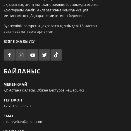
ақпараттық агенттікті және желілік басылымды есепке
қою туралы куәлігі, Ақпарат және коммуникация
министрлігінің Ақпарат комитетімен берілген.
Бұл желілік ресурстың ақпараттық өнімдері 18 жастан
асқан азаматтарға арналған.
БІЗГЕ ЖАЗЫЛУ
БАЙЛАНЫС
МЕКЕН-ЖАЙ
ҚР, Астана қаласы, Әбікен Бектұров көшесі, 4/3
ТЕЛЕФОН
+7 701 933 8520
EMAIL
aktan.yeltay@gmail.com