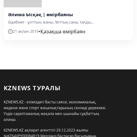
Әлима Ысқақ | өмірбаяны
Әдебиет - ұлттың жаны. Ұлттық сана, тағды...
•
Қазақша өмірбаян
21 ақпан 2019
KZNEWS ТУРАЛЫ
KZNEWS.KZ - еліміздегі басты саяси, экономикалық,
мәдени және спорт жаңалықтарының сенімді дереккөзі.
Үздік сараптамалық мақала мен шынайы сұқбаттың
алаңы.
KZNEWS.KZ ақпарат агенттігі 29.12.2023 жылғы
№KZ64VPY00084819 Мерзімді баспасөз басылымын,