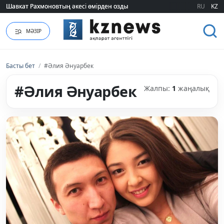
Шавкат Рахмоновтың әкесі өмірден озды
Шавкат Рахмоновтың әкесі өмірден озды
RU
KZ
МӘЗІР
Басты бет
/
#Әлия Әнуарбек
#Әлия Әнуарбек
Жалпы:
1
жаңалық