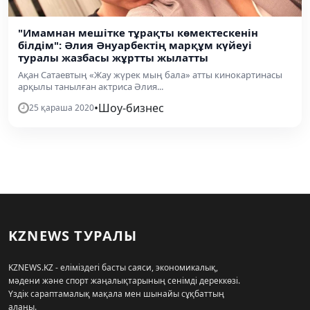
"Имамнан мешітке тұрақты көмектескенін
білдім": Әлия Әнуарбектің марқұм күйеуі
туралы жазбасы жұртты жылатты
Ақан Сатаевтың «Жау жүрек мың бала» атты кинокартинасы
арқылы танылған актриса Әлия...
•
Шоу-бизнес
25 қараша 2020
KZNEWS ТУРАЛЫ
KZNEWS.KZ - еліміздегі басты саяси, экономикалық,
мәдени және спорт жаңалықтарының сенімді дереккөзі.
Үздік сараптамалық мақала мен шынайы сұқбаттың
алаңы.