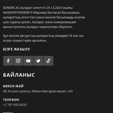
KZNEWS.KZ ақпарат агенттігі 29.12.2023 жылғы
№KZ64VPY00084819 Мерзімді баспасөз басылымын,
ақпараттық агенттікті және желілік басылымды есепке
қою туралы куәлігі, Ақпарат және коммуникация
министрлігінің Ақпарат комитетімен берілген.
Бұл желілік ресурстың ақпараттық өнімдері 18 жастан
асқан азаматтарға арналған.
БІЗГЕ ЖАЗЫЛУ
БАЙЛАНЫС
МЕКЕН-ЖАЙ
ҚР, Астана қаласы, Әбікен Бектұров көшесі, 4/3
ТЕЛЕФОН
+7 701 933 8520