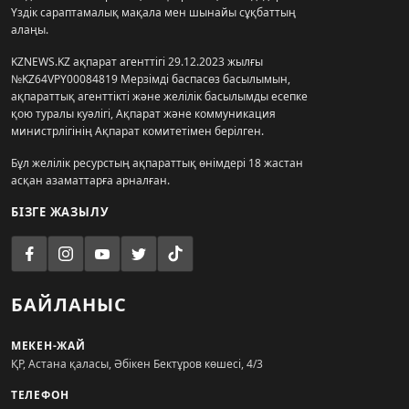
Үздік сараптамалық мақала мен шынайы сұқбаттың
алаңы.
KZNEWS.KZ ақпарат агенттігі 29.12.2023 жылғы
№KZ64VPY00084819 Мерзімді баспасөз басылымын,
ақпараттық агенттікті және желілік басылымды есепке
қою туралы куәлігі, Ақпарат және коммуникация
министрлігінің Ақпарат комитетімен берілген.
Бұл желілік ресурстың ақпараттық өнімдері 18 жастан
асқан азаматтарға арналған.
БІЗГЕ ЖАЗЫЛУ
БАЙЛАНЫС
МЕКЕН-ЖАЙ
ҚР, Астана қаласы, Әбікен Бектұров көшесі, 4/3
ТЕЛЕФОН