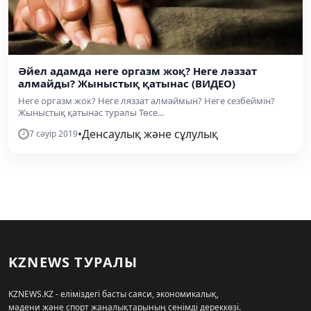
Әйел адамда неге оргазм жоқ? Неге ләззат
алмайды? Жыныстық қатынас (ВИДЕО)
Неге оргазм жок? Неге ляззат алмаймын? Неге сезбеймін?
Жыныстық қатынас туралы Төсе...
•
Денсаулық және сұлулық
7 сәуір 2019
KZNEWS ТУРАЛЫ
KZNEWS.KZ - еліміздегі басты саяси, экономикалық,
мәдени және спорт жаңалықтарының сенімді дереккөзі.