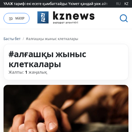
ҮААЖ тарифі екі есеге қымбаттайды: Үкімет қандай уәж айтады?
ҮААЖ тарифі екі есеге қымбаттайды: Үкімет қандай уәж айтады?
RU
KZ
МӘЗІР
Басты бет
/
#алғашқы жыныс клеткалары
#алғашқы жыныс
клеткалары
Жалпы:
1
жаңалық