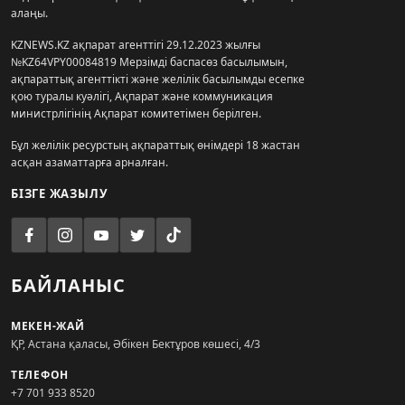
алаңы.
KZNEWS.KZ ақпарат агенттігі 29.12.2023 жылғы
№KZ64VPY00084819 Мерзімді баспасөз басылымын,
ақпараттық агенттікті және желілік басылымды есепке
қою туралы куәлігі, Ақпарат және коммуникация
министрлігінің Ақпарат комитетімен берілген.
Бұл желілік ресурстың ақпараттық өнімдері 18 жастан
асқан азаматтарға арналған.
БІЗГЕ ЖАЗЫЛУ
БАЙЛАНЫС
МЕКЕН-ЖАЙ
ҚР, Астана қаласы, Әбікен Бектұров көшесі, 4/3
ТЕЛЕФОН
+7 701 933 8520