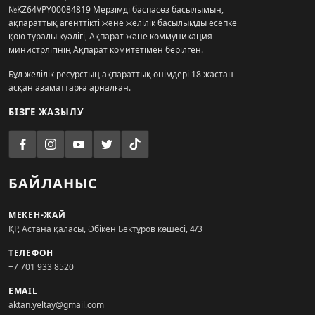
№KZ64VPY00084819 Мерзімді баспасөз басылымын,
ақпараттық агенттікті және желілік басылымды есепке
қою туралы куәлігі, Ақпарат және коммуникация
министрлігінің Ақпарат комитетімен берілген.
Бұл желілік ресурстың ақпараттық өнімдері 18 жастан
асқан азаматтарға арналған.
БІЗГЕ ЖАЗЫЛУ
БАЙЛАНЫС
МЕКЕН-ЖАЙ
ҚР, Астана қаласы, Әбікен Бектұров көшесі, 4/3
ТЕЛЕФОН
+7 701 933 8520
EMAIL
aktan.yeltay@gmail.com