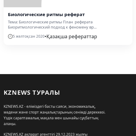
Биологические ритмы реферат
Тема: Биологические ритмы План реферата
Биоритмологический подход к феномену вр...
•
Қазақша рефераттар
5 желтоқсан 2020
KZNEWS ТУРАЛЫ
KZNEWS.KZ - еліміздегі басты саяси, экономикалық,
мәдени және спорт жаңалықтарының сенімді дереккөзі.
Үздік сараптамалық мақала мен шынайы сұқбаттың
алаңы.
KZNEWS.KZ ақпарат агенттігі 29.12.2023 жылғы