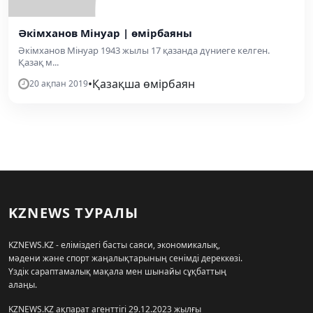
Әкімханов Мінуар | өмірбаяны
Әкімханов Мінуар 1943 жылы 17 қазанда дүниеге келген.
Қазақ м...
•
Қазақша өмірбаян
20 ақпан 2019
KZNEWS ТУРАЛЫ
KZNEWS.KZ - еліміздегі басты саяси, экономикалық,
мәдени және спорт жаңалықтарының сенімді дереккөзі.
Үздік сараптамалық мақала мен шынайы сұқбаттың
алаңы.
KZNEWS.KZ ақпарат агенттігі 29.12.2023 жылғы