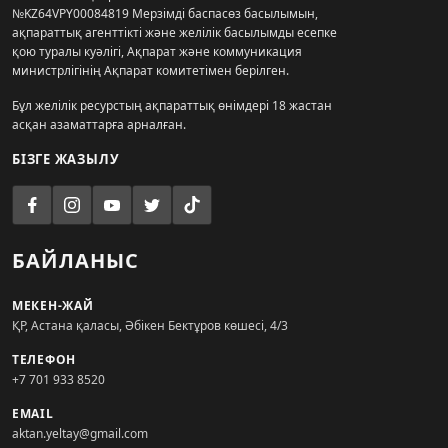
№KZ64VPY00084819 Мерзімді баспасөз басылымын,
ақпараттық агенттікті және желілік басылымды есепке
қою туралы куәлігі, Ақпарат және коммуникация
министрлігінің Ақпарат комитетімен берілген.
Бұл желілік ресурстың ақпараттық өнімдері 18 жастан
асқан азаматтарға арналған.
БІЗГЕ ЖАЗЫЛУ
БАЙЛАНЫС
МЕКЕН-ЖАЙ
ҚР, Астана қаласы, Әбікен Бектұров көшесі, 4/3
ТЕЛЕФОН
+7 701 933 8520
EMAIL
aktan.yeltay@gmail.com