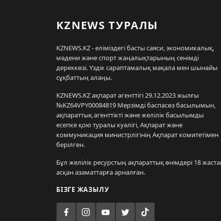
KZNEWS ТУРАЛЫ
KZNEWS.KZ - еліміздегі басты саяси, экономикалық,
мәдени және спорт жаңалықтарының сенімді
дереккөзі. Үздік сараптамалық мақала мен шынайы
сұқбаттың алаңы.
KZNEWS.KZ ақпарат агенттігі 29.12.2023 жылғы
№KZ64VPY00084819 Мерзімді баспасөз басылымын,
ақпараттық агенттікті және желілік басылымды
есепке қою туралы куәлігі, Ақпарат және
коммуникация министрлігінің Ақпарат комитетімен
берілген.
Бұл желілік ресурстың ақпараттық өнімдері 18 жаста
асқан азаматтарға арналған.
БІЗГЕ ЖАЗЫЛУ