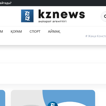
 айтады?
 айтады?
Са
ЕМ
ҚОҒАМ
СПОРТ
АЙМАҚ
# Жаңа Конст