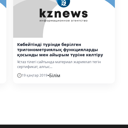
н
Көбейтінді түрінде берілген
тригонометриялық функцияларды
қосынды мен айырым түріне келтіру
Ұстаз тілегі сайтында материал жариялап тегін
сертификат, алғыс...
•
Білім
19 қаңтар 2019