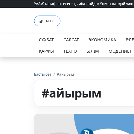
ҮААЖ тарифі екі есеге қымбаттайды: Үкімет қандай уәж
ҮААЖ тарифі екі есеге қымбаттайды: Үкімет қандай уәж
МӘЗІР
СҰХБАТ
САЯСАТ
ЭКОНОМИКА
ӘЛ
ҚАРЖЫ
ТЕХНО
БІЛІМ
МӘДЕНИЕТ
Басты бет
/
#айырым
#айырым