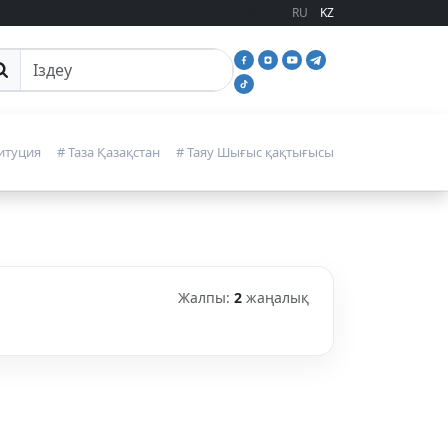
RU
KZ
йттан іздеу
итуция
# Таза Қазақстан
# Таяу Шығыс қақтығысы
Жалпы:
2
жаңалық