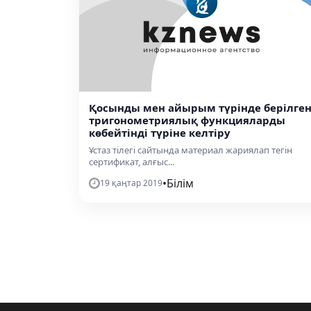
Қосынды мен айырым түрінде берілге
тригонометриялық функцияларды
көбейтінді түріне келтіру
Ұстаз тілегі сайтында материал жариялап тегін
сертификат, алғыс...
•
Білім
19 қаңтар 2019